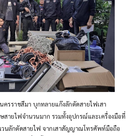
ัดนครราชสีมา บุกทลายแก๊งลักตัดสายไฟเสา
ษสายไฟจำนวนมาก รวมทั้งอุปกรณ์และเครื่องมือที่
ตระเวนลักตัดสายไฟ จากเสาสัญญาณโทรศัพท์มือถือ