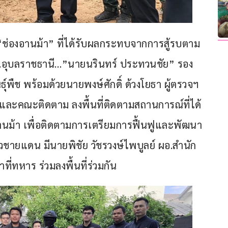
่ “ช่องอานม้า” ที่ได้รับผลกระทบจากการสู้รบตาม
จ.อุบลราชธานี…”นายนรินทร์ ประทวนชัย” รอง
ุ์พืช พร้อมด้วยนายพงษ์ศักดิ์ ด้วงโยธา ผู้ตรวจฯ 
ช และคณะติดตาม ลงพื้นที่ติดตามสถานการณ์ที่ได้
นม้า เพื่อติดตามการเตรียมการฟื้นฟูและพัฒนา
นวชายแดน มีนายพิชัย วัชรวงษ์ไพบูลย์ ผอ.สำนัก
าที่ทหาร ร่วมลงพื้นที่ร่วมกัน