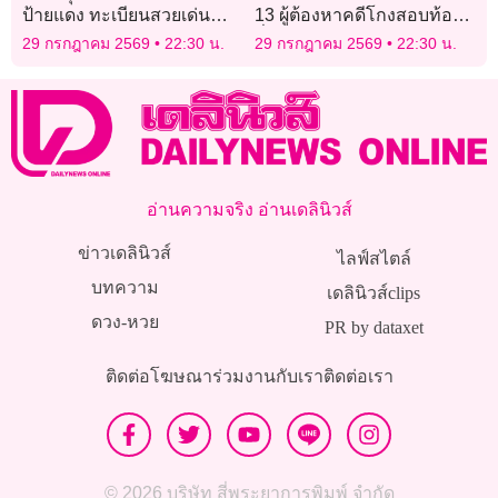
ป้ายแดง ทะเบียนสวยเด่น
13 ผู้ต้องหาคดีโกงสอบท้อง
ดึงดูดคอหวยให้อวยพรรัวว่า
ถิ่นรับทราบข้อหา ‘ธีรุตม์’ ขอ
29 กรกฎาคม 2569
22:30 น.
29 กรกฎาคม 2569
22:30 น.
รวย!
เลื่อนพบตำรวจ
อ่านความจริง อ่านเดลินิวส์
ข่าวเดลินิวส์
ไลฟ์สไตล์
บทความ
เดลินิวส์clips
ดวง-หวย
PR by dataxet
ติดต่อโฆษณา
ร่วมงานกับเรา
ติดต่อเรา
© 2026 บริษัท สี่พระยาการพิมพ์ จำกัด