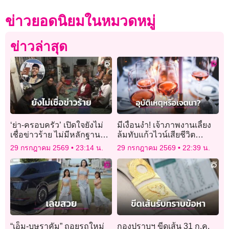
ข่าวยอดนิยมในหมวดหมู่
ข่าวล่าสุด
‘ย่า-ครอบครัว’ เปิดใจยังไม่
มีเงื่อนงำ! เจ้าภาพงานเลี้ยง
เชื่อข่าวร้าย ไม่มีหลักฐาน
ล้มทับแก้วไวน์เสียชีวิต
ยืนยัน ‘ฮลุน โซโล่’ เสียชีวิต
ตำรวจสงสัยอาจไม่ใช่
29 กรกฎาคม 2569
23:14 น.
29 กรกฎาคม 2569
22:39 น.
อุบัติเหตุ
“เอ็ม-บุษราคัม” ถอยรถใหม่
กองปราบฯ ขีดเส้น 31 ก.ค.