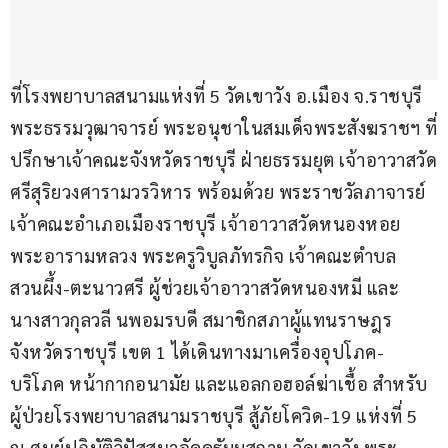
ที่โรงพยาบาลสนามแห่งที่ 5 วัดเขาวัง อ.เมือง จ.ราชบุรี 
พระธรรมวุฒาจารย์ พระอนุชาในสมเด็จพระสังฆราชฯ ที่
ปรึกษาเจ้าคณะจังหวัดราชบุรี ฝ่ายธรรมยุต เจ้าอาวาสวัด
ศรีสุริยวงศารามวรวิหาร พร้อมด้วย พระราชวัลภาจารย์ 
เจ้าคณะอำเภอเมืองราชบุรี เจ้าอาวาสวัดหนองหอย 
พระอารามหลวง พระครูวิบูลภัทรกิจ เจ้าคณะตำบล
สวนผึ้ง-ตะนาวศรี ผู้ช่วยเจ้าอาวาสวัดหนองหมี และ
นางสาวกุลวลี นพอมรบดี สมาชิกสภาผู้แทนราษฎร
จังหวัดราชบุรี เขต 1 ได้เดินทางมาเครื่องอุปโภค-
บริโภค หน้ากากอนามัย และแอลกอฮอล์ฆ่าเชื้อ สำหรับ
ผู้ป่วยโรงพยาบาลสนามราชบุรี สู้ภัยโควิด-19 แห่งที่ 5 
ณ ศูนย์ปฏิบัติวิปัสสนาอัคคธัมมสถาน วัดเขาวัง พระ