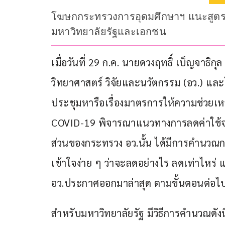
โฆษกกระทรวงการอุดมศึกษาฯ แนะสูตรคำ
มหาวิทยาลัยรัฐและเอกชน
เมื่อวันที่ 29 ก.ค. นายดวงฤทธิ์ เบ็ญจาธิกุ
วิทยาศาสตร์ วิจัยและนวัตกรรม (อว.) และ
ประชุมหารือเรื่องมาตรการให้ความช่วยเห
COVID-19 พิจารณาแนวทางการลดค่าใช้จ่ายด
ส่วนของกระทรวง อว.นั้น ได้มีการคำนวณ
เข้าใจง่าย ๆ ว่าจะลดอย่างไร ลดเท่าไหร่ 
อว.ประกาศออกมาล่าสุด ตามขั้นตอนต่อไปน
สำหรับมหาวิทยาลัยรัฐ มีวิธีการคำนวณดังน