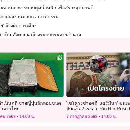
บประทานอาหารควบคุมน้ำหนัก เพื่อสร้างสุขภาพดี
ดสินจากผลงานมากกว่าวาทกรรม
ษฯ’ ล้างผิดการเมือง
ิ่น เตรียมสังคายนาล้างระบบกระจายอำนาจ
ำเนินคดี ชายญี่ปุ่นลักลอบขนด
ไขโครงข่ายคดี ‘แอร์มีนา’ ขนเ
ชาจากไทย
จับแล้ว 2 เร่งล่า ‘Rin Rin-Rose
โยงบิ๊กตัวการ
าคม 2569
14:03 น.
7 กรกฎาคม 2569
14:00 น.