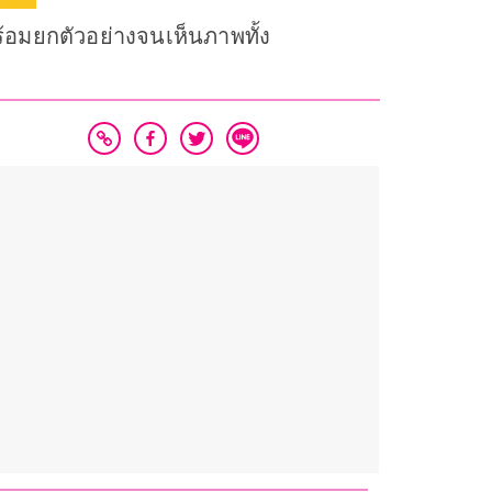
อมยกตัวอย่างจนเห็นภาพทั้ง