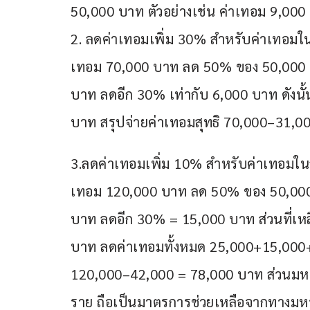
50,000 บาท ตัวอย่างเช่น ค่าเทอม 9,000
2. ลดค่าเทอมเพิ่ม 30% สำหรับค่าเทอมในส
เทอม 70,000 บาท ลด 50% ของ 50,000 บา
บาท ลดอีก 30% เท่ากับ 6,000 บาท ดังนั้
บาท สรุปจ่ายค่าเทอมสุทธิ 70,000–31,0
3.ลดค่าเทอมเพิ่ม 10% สำหรับค่าเทอมในส่
เทอม 120,000 บาท ลด 50% ของ 50,000 
บาท ลดอีก 30% = 15,000 บาท ส่วนที่เห
บาท ลดค่าเทอมทั้งหมด 25,000+15,000+2
120,000–42,000 = 78,000 บาท ส่วนมหา
ราย ถือเป็นมาตรการช่วยเหลือจากทางมหา