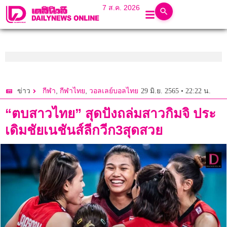
7 ส.ค. 2026
,
,
29 มิ.ย. 2565 • 22:22 น.
ข่าว
กีฬา
กีฬาไทย
วอลเลย์บอลไทย
“ตบสาวไทย” สุดปังถล่มสาวกิมจิ ประ
เดิมชัยเนชันส์ลีกวีก3สุดสวย