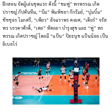
ฝึกสอน จัดผู้เล่นชุดแรก ดังนี้ “ชมพู่” พรพรรณ เกิด
ปราชญ์ กัปตันทีม, “บีม” พิมพิชยา ก๊กรัมย์, “บุ๋มบิ๋ม” 
ชัชชุอร โมกศรี, “เพียว” อัจฉราพร คงยศ, “เดียร์” จรัส
พร บรรดาศักดิ์, “เตย” หัตถยา บำรุงสุข และ “พู่” พร
พรรณ เกิดปราชญ์ โดยมี “แป้น” ปิยะนุช แป้นน้อย เป็น
ลิเบอโร่