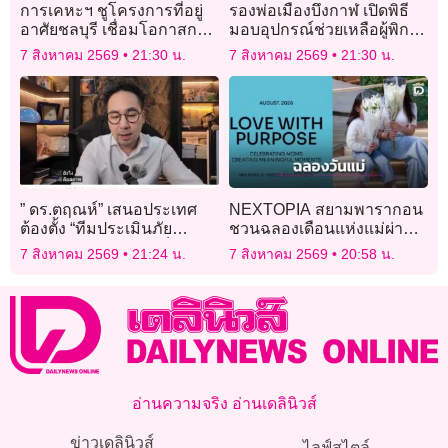
การเคหะฯ ชูโครงการที่อยู่
รองพ่อเมืองบึงกาฬ เปิดพิธี
อาศัยชลบุรี เชื่อมโอกาสการ
มอบอุปกรณ์ช่วยเหลือผู้พิการ
มีบ้านคุณภาพ
จากอุบัติเหตุทางถนน
7 สิงหาคม 2569
21:30 น.
7 สิงหาคม 2569
21:30 น.
” ดร.ตฤณห์” เสนอประเทศ
NEXTOPIA สยามพารากอน
ต้องตั้ง “ทีมประเมินภัย
ชวนฉลองเดือนแห่งแม่ผ่าน
คุกคามในโรงเรียน”เด็กเจน
“Love with Purpose”
7 สิงหาคม 2569
21:24 น.
7 สิงหาคม 2569
20:58 น.
ใหม่ตั้งรับแบบเดิมไม่ได้แล้ว
อ่านความจริง อ่านเดลินิวส์
ข่าวเดลินิวส์
ไลฟ์สไตล์