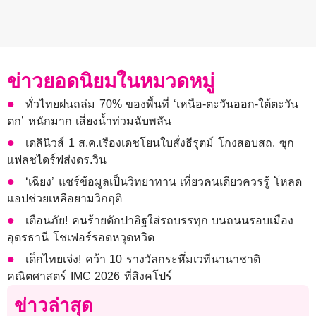
ข่าวยอดนิยมในหมวดหมู่
ทั่วไทยฝนถล่ม 70% ของพื้นที่ ‘เหนือ-ตะวันออก-ใต้ตะวัน
ตก’ หนักมาก เสี่ยงน้ำท่วมฉับพลัน
เดลินิวส์ 1 ส.ค.เรืองเดชโยนใบสั่งธีรุตม์ โกงสอบสถ. ซุก
แฟลชไดร์ฟส่งดร.วิน
‘เฉียง’ แชร์ข้อมูลเป็นวิทยาทาน เที่ยวคนเดียวควรรู้ โหลด
แอปช่วยเหลือยามวิกฤติ
เตือนภัย! คนร้ายดักปาอิฐใส่รถบรรทุก บนถนนรอบเมือง
อุดรธานี โชเฟอร์รอดหวุดหวิด
เด็กไทยเจ๋ง! คว้า 10 รางวัลกระหึ่มเวทีนานาชาติ
คณิตศาสตร์ IMC 2026 ที่สิงคโปร์
ข่าวล่าสุด