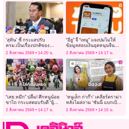
‘สุทิน’ ชี้ กระแสปรับ
“อียู” จี้ “เทมู” แจงปมไม่ให้
ครม.เป็นเรื่องปกติของ
ข้อมูลสอบเงินอุดหนุนจีน
การเมืองไทย หลังรัฐบาล
เสี่ยงโดนปรับ 1% ของรายได้
2 สิงหาคม 2569
14:20 น.
2 สิงหาคม 2569
14:17 น.
ทำงานเกือบ 6 เดือน
“เสธ.หมึก” ปลื้ม! ศึกหนูน้อย
‘หนูเล็ก ก่าก๊า’ เคลียร์ดราม่า
ขาไถ กระแสตอบรับดี “ผู้
หลังโผล่ถาม ‘ซันนี่ แบกเป้
ปกครอง” ชื่นชมรูปแบบ
เกอร์’ แจงชัดห่วงจริง ยัน
2 สิงหาคม 2569
14:17 น.
2 สิงหาคม 2569
14:15 น.
สนาม-แข่งขันยุติธรรม
ไม่ใช่คนไร้สมอง!