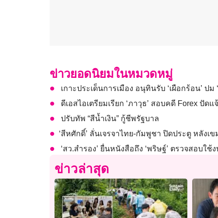
ข่าวยอดนิยมในหมวดหมู่
เกาะประเด็นการเมือง อนุทินรับ ‘เผือกร้อน’ ป
ดีเอสไอเตรียมเรียก ‘ภาวุธ’ สอบคดี Forex ปัด
ปรับทัพ “สีน้ำเงิน” กู้ชีพรัฐบาล
​‘สีหศักดิ์’ ลั่นเจรจาไทย-กัมพูชา ปิดประตู
‘สว.สำรอง’ ยื่นหนังสือถึง ‘พริษฐ์’ ตรวจสอบใช้
ข่าวล่าสุด