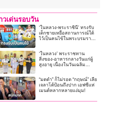
่าวเด่นรอบวัน
‘ในหลวง-พระราชินี’ ทรงรับ
เด็กชายเหยื่อสถานการณ์ใต้
ไว้เป็นคนไข้ในพระบรมราชา
นุเคราะห์
‘ในหลวง’ พระราชทาน
สิ่งของ-อาหารกลางวันแก่ผู้
สูงอายุ เนื่องในวันเฉลิม
พระชนมพรรษา
“มดดำ” ก็ไม่รอด “กฤษณ์” เลีย
เจลาโต้ป้อนถึงปาก เอฟซีแห่
เมนต์หลากหลายแง่มุม!