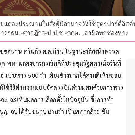
แถลงประณามใบสั่งผู้มีอำนาจสั่งใช้สูตรปาร์ตี้ลิ
ศาลรธน.-ศาลฎีกา-ป.ป.ช.-กกต. เอาผิดทุกช่องทาง
า นพ.ชลน่าน ศรีแก้ว ส.ส.น่าน ในฐานะหัวหน้าพรรค
พท. แถลงข่าวกรณีมติที่ประชุมรัฐสภาเมื่อวันที่ 
่อแบบหาร 500 ว่า เสียงข้างมากได้ลงมติเห็นชอบ
ิให้ใช้วิธีคำนวณแบบจัดสรรปันส่วนผสมด้วยการหาร 
562 จะเห็นผลการเลือกตั้งในปัจจุบัน ซึ่งการทำ
นูญ จนได้รับขนานนามว่า เป็นสภากล้วย ขับ