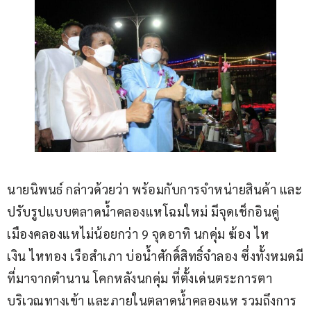
นายนิพนธ์ กล่าวด้วยว่า พร้อมกับการจำหน่ายสินค้า และ
ปรับรูปแบบตลาดน้ำคลองแหโฉมใหม่ มีจุดเช็กอินคู่
เมืองคลองแหไม่น้อยกว่า 9 จุดอาทิ นกคุ่ม ฆ้อง ไห
เงิน ไหทอง เรือสำเภา บ่อน้ำศักดิ์สิทธิ์จำลอง ซึ่งทั้งหมดมี
ที่มาจากตำนาน โคกหลังนกคุ่ม ที่ตั้งเด่นตระการตา
บริเวณทางเข้า และภายในตลาดน้ำคลองแห รวมถึงการ