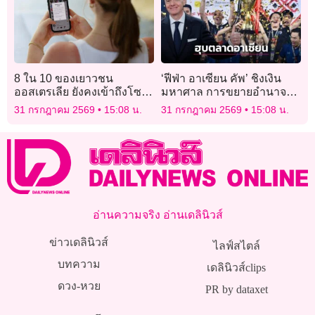
8 ใน 10 ของเยาวชน
‘ฟีฟ่า อาเซียน คัพ’ ชิงเงิน
ออสเตรเลีย ยังคงเข้าถึงโซ
มหาศาล การขยายอำนาจฮุบ
เชียลมีเดีย แม้มีกฎหมายห้าม
ตลาดจากเจ้าพ่อลูกหนังโลก
31 กรกฎาคม 2569
15:08 น.
31 กรกฎาคม 2569
15:08 น.
อ่านความจริง อ่านเดลินิวส์
ข่าวเดลินิวส์
ไลฟ์สไตล์
บทความ
เดลินิวส์clips
ดวง-หวย
PR by dataxet