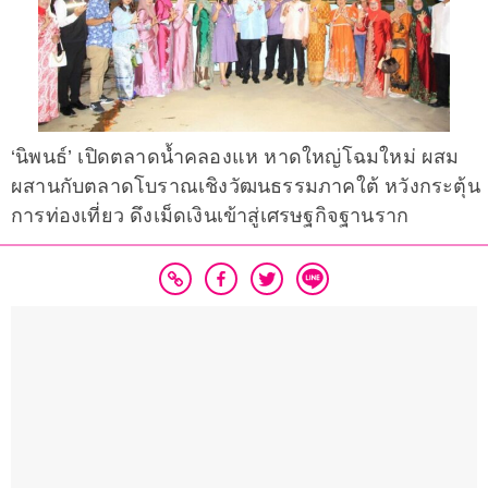
‘นิพนธ์’ เปิดตลาดน้ำคลองแห หาดใหญ่โฉมใหม่ ผสม
ผสานกับตลาดโบราณเชิงวัฒนธรรมภาคใต้ หวังกระตุ้น
การท่องเที่ยว ดึงเม็ดเงินเข้าสู่เศรษฐกิจฐานราก