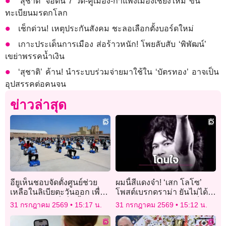
‘สุชาติ’ จ่อดัน 7 วัด-คูเมือง-กำแพงเมืองเชียงใหม่ ขึ้น
ทะเบียนมรดกโลก
เช็กด่วน! เหตุประกันสังคม ชะลอเลือกตั้งบอร์ดใหม่
เกาะประเด็นการเมือง ส่อร้าวหนัก! โพยลับสับ ‘พิพัฒน์’
เขย่าพรรคน้ำเงิน
‘สุชาติ’ ค้าน! นำระบบร่วมจ่ายมาใช้ใน ‘บัตรทอง’ อาจเป็น
อุปสรรคต่อคนจน
ข่าวล่าสุด
อียูเห็นชอบจัดตั้งศูนย์ช่วย
ผมนี้สีแดงจ๋า! ‘เสก โลโซ’
เหลือในลิเบียตะวันออก เพื่อ
โพสต์เบรกดราม่า ยันไม่ได้
รับมือผู้อพยพที่เพิ่มขึ้น
ไล่พรรคไหน แค่อยากเห็น
31 กรกฎาคม 2569
15:17 น.
31 กรกฎาคม 2569
15:12 น.
ปรับ ครม.