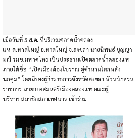
เมื่อวันที่ 5 ส.ค. ที่บริเวณตลาดน้ำคลอง
แห ต.หาดใหญ่ อ.หาดใหญ่ จ.สงขลา นายนิพนธ์ บุญญา
มณี รมช.มหาดไทย เป็นประธานเปิดตลาดน้ำคลองแห
ภายใต้ชื่อ “เปิดเมืองฆ้องโบราณ สู่ตำนานโคกหลัง
นกคุ่ม” โดยมีรองผู้ว่าราชการจังหวัดสงขลา หัวหน้าส่วน
ราชการ นายกเทศมนตรีเมืองคลองแห คณะผู้
บริหาร สมาชิกสภาเทศบาล เข้าร่วม