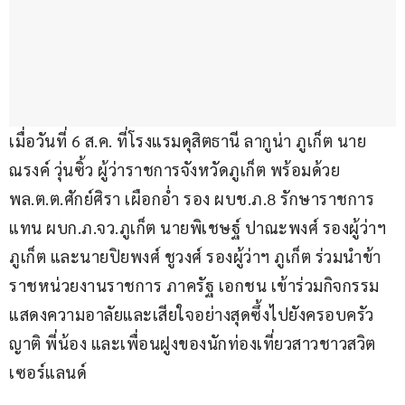
เมื่อวันที่ 6 ส.ค. ที่โรงแรมดุสิตธานี ลากูน่า ภูเก็ต นาย
ณรงค์ วุ่นซิ้ว ผู้ว่าราชการจังหวัดภูเก็ต พร้อมด้วย 
พล.ต.ต.ศักย์ศิรา เผือกอ่ำ รอง ผบช.ภ.8 รักษาราชการ
แทน ผบก.ภ.จว.ภูเก็ต นายพิเชษฐ์ ปาณะพงศ์ รองผู้ว่าฯ 
ภูเก็ต และนายปิยพงศ์ ชูวงศ์ รองผู้ว่าฯ ภูเก็ต ร่วมนำข้า
ราชหน่วยงานราชการ ภาครัฐ เอกชน เข้าร่วมกิจกรรม 
แสดงความอาลัยและเสียใจอย่างสุดซึ้งไปยังครอบครัว 
ญาติ พี่น้อง และเพื่อนฝูงของนักท่องเที่ยวสาวชาวสวิต
เซอร์แลนด์