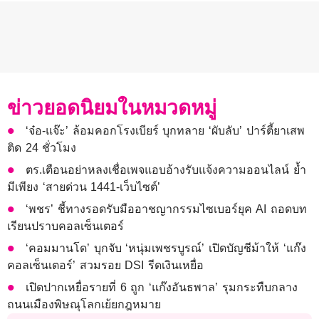
ข่าวยอดนิยมในหมวดหมู่
‘จ๋อ-แจ๊ะ’ ล้อมคอกโรงเบียร์ บุกทลาย ‘ผับลับ’ ปาร์ตี้ยาเสพ
ติด 24 ชั่วโมง
ตร.เตือนอย่าหลงเชื่อเพจแอบอ้างรับแจ้งความออนไลน์ ย้ำ
มีเพียง ‘สายด่วน 1441-เว็บไซต์’
‘พชร’ ชี้ทางรอดรับมืออาชญากรรมไซเบอร์ยุค AI ถอดบท
เรียนปราบคอลเซ็นเตอร์
‘คอมมานโด’ บุกจับ ‘หนุ่มเพชรบูรณ์’ เปิดบัญชีม้าให้ ‘แก๊ง
คอลเซ็นเตอร์’ สวมรอย DSI รีดเงินเหยื่อ
เปิดปากเหยื่อรายที่ 6 ถูก ‘แก๊งอันธพาล’ รุมกระทืบกลาง
ถนนเมืองพิษณุโลกเย้ยกฎหมาย