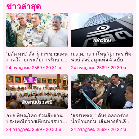
ข่าวล่าสุด
‘ปลัด มท.’ สั่ง ‘ผู้ว่าฯ ชายแดน
ก.ล.ต. กล่าวโทษ’สุภาพร พิม
ภาคใต้’ ยกระดับการรักษา
พงษ์’ส่งข้อมูลเท็จ 4 ฉบับ
ความสงบเรียบร้อย -ทบทวน
24 กรกฎาคม 2569
20:31 น.
24 กรกฎาคม 2569
20:30 น.
แผนเผชิญเหตุ
อบจ.พิษณุโลก ร่วมสืบสาน
‘สรรเพชญ”’ ดันขุดลอกร่อง
ประเพณีถวายเทียนพรรษา
น้ำบ้านดอน เส้นทางลำเลียง
ประจำปี 2569
สินค้าและพลังงาน
24 กรกฎาคม 2569
20:30 น.
24 กรกฎาคม 2569
20:22 น.