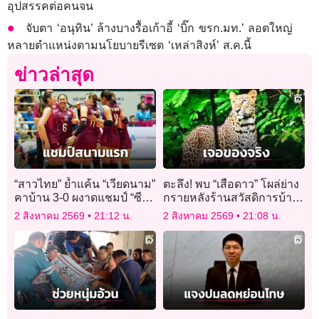
อุปสรรคต่อคนจน
จับตา ‘อนุทิน’ ล้างบางรื้อเก้าอี้ ‘บิ๊ก ขรก.มท.’ ลอตใหญ่
หลายตำแหน่งตามนโยบายรีเซต ‘เหล่าสิงห์’ ส.ค.นี้
ข่าวล่าสุด
“สาวไทย” ย้ำแค้น “เวียดนาม”
ตะลึง! พบ “เสือดาว” โผล่ย่าง
คาบ้าน 3-0 ผงาดแชมป์ “ซีวี
กรายหลังร้านสวัสดิการบ้าน
ลีก 2026” สนามแรก
กร่างแคมป์ แก่งกระจาน
2 สิงหาคม 2569
21:12 น.
2 สิงหาคม 2569
21:08 น.