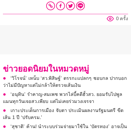
0 ครั้ง
ข่าวยอดนิยมในหมวดหมู่
‘วิโรจน์’ เหน็บ ‘สว.พิสิษฐ์’ ตรรกะแปลกๆ ชอบกล ปากบอก
ว่าไม่มีปัญหาแต่ไม่กล้าให้ตรวจเส้นเงิน
‘อนุทิน’ รำคาญ-สมเพช พวกไล่บี้คดีฮั้วสว. ยอมรับไปพูล
แมนทุกวันเจอสว.เพียบ แต่ไม่เคยร่วมวงเจรจา
เกาะประเด็นการเมือง จับตา ประเมินผลงานรัฐมนตรี ขีด
เส้น 1 ปี ‘ปรับครม.’
‘สุชาติ’ ค้าน! นำระบบร่วมจ่ายมาใช้ใน ‘บัตรทอง’ อาจเป็น