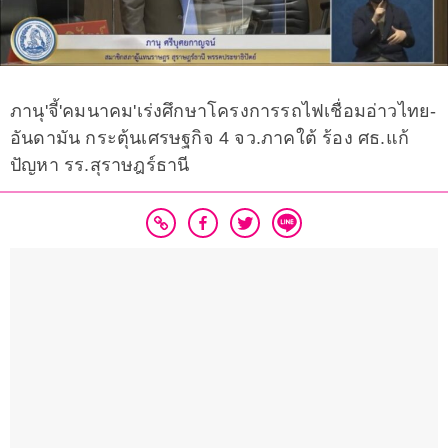
ภานุ'จี้'คมนาคม'เร่งศึกษาโครงการรถไฟเชื่อมอ่าวไทย-
อันดามัน กระตุ้นเศรษฐกิจ 4 จว.ภาคใต้ ร้อง ศธ.แก้
ปัญหา รร.สุราษฎร์ธานี