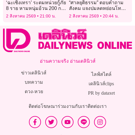
‘ฉะเชิงเทรา’ ระดมหน่วยกู้ภัย
“ศาลยุติธรรม” ตอบคำถาม
8 ราย หามหนุ่มอ้วน 200 กก.
สังคม แจงปมลดหย่อนโทษ
ส่งโรงพยาบาล
คดีฆาตกรรม
2 สิงหาคม 2569
21:00 น.
2 สิงหาคม 2569
20:44 น.
อ่านความจริง อ่านเดลินิวส์
ข่าวเดลินิวส์
ไลฟ์สไตล์
บทความ
เดลินิวส์clips
ดวง-หวย
PR by dataxet
ติดต่อโฆษณา
ร่วมงานกับเรา
ติดต่อเรา