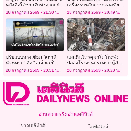
หลังติดใต้ซากตึกพังจากแผ่น
เครื่องราชสักการะ-จุดเทียน
ดินไหวเวเนซุเอลานาน 29
ถวายพระพรชัยมงคลเฉลิม
28 กรกฎาคม 2569
21:30 น.
28 กรกฎาคม 2569
20:49 น.
วัน
พระชนมพรรษาพระบาท
สมเด็จพระเจ้าอยู่หัว
ปรับแบบทางเชื่อม “สถานี
แผ่นดินไหวคุมาโมโตะพัง
หัวหมาก” ตัด “วอล์กเวย์”
ปล่องโรงงานกระดาษ กู้ภัย
เหลือแค่ “สกายวอล์ก”
เร่งค้นหาผู้สูญหาย
28 กรกฎาคม 2569
20:31 น.
28 กรกฎาคม 2569
20:28 น.
อ่านความจริง อ่านเดลินิวส์
ข่าวเดลินิวส์
ไลฟ์สไตล์