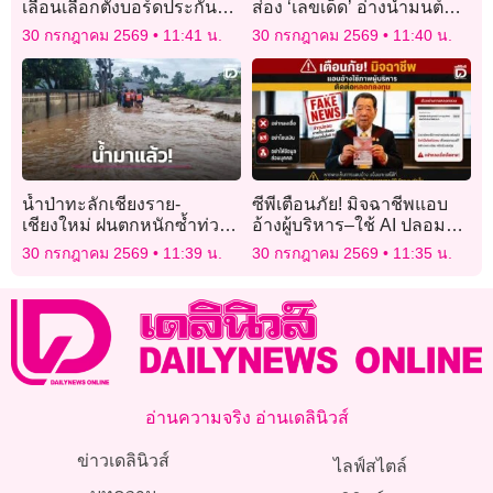
เลื่อนเลือกตั้งบอร์ดประกัน
ส่อง ‘เลขเด็ด’ อ่างน้ำมนต์
สังคม
ฤาษีเณร พระนครศรีอยุธยา
30 กรกฎาคม 2569
11:41 น.
30 กรกฎาคม 2569
11:40 น.
น้ำป่าทะลักเชียงราย-
ซีพีเตือนภัย! มิจฉาชีพแอบ
เชียงใหม่ ฝนตกหนักซ้ำท่วม
อ้างผู้บริหาร–ใช้ AI ปลอม
บ้านเรือน-ถนนหลายสาย เร่ง
ภาพและวิดีโอ หลอกลงทุน
30 กรกฎาคม 2569
11:39 น.
30 กรกฎาคม 2569
11:35 น.
ช่วยเหลือด่วน!
อ่านความจริง อ่านเดลินิวส์
ข่าวเดลินิวส์
ไลฟ์สไตล์