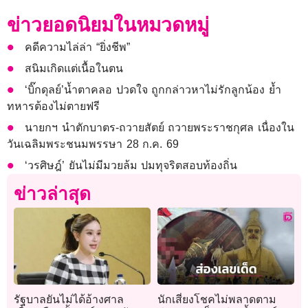
ข่าวยอดนิยมในหมวดหมู่
คดีความไล่ล่า “ยิ่งชีพ”
สนิมเกิดแต่เนื้อในตน
‘บิ๊กดุลย์’น้ำตาคลอ ปวดใจ ถูกกล่าวหาไม่รักลูกน้อง ย้ำ
ทหารต้องไม่ตายฟรี
นายกฯ นำตักบาตร-ถวายสัตย์ ถวายพระราชกุศล เนื่องใน
วันเฉลิมพระชนมพรรษา 28 ก.ค. 69
‘วรศิษฎ์’ ยันไม่มีมวยล้ม ปมทุจริตสอบท้องถิ่น
ข่าวล่าสุด
รัฐบาลยันไม่ได้อ้างศาล
นักเสี่ยงโชคไม่พลาดตาม