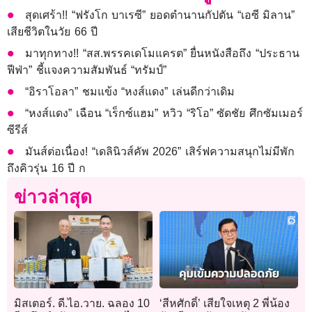
สุดเศร้า!! “ฟรังโก บาเรซี” ยอดตำนานกัปตัน “เอซี มิลาน”
เสียชีวิตในวัย 66 ปี
มาทุกทาง!! “สส.พรรคเดโมแครต” ยื่นหนังสือถึง “ประธาน
ฟีฟ่า” ชี้แจงความสัมพันธ์ “ทรัมป์”
“อิราโอลา” ชมแข้ง “หงส์แดง” เล่นดีกว่าเดิม
“หงส์แดง” เฉือน “เร็กซ์แฮม” หวิว “ริโอ” ซัดชัย ศึกซัมเมอร์
ซีรีส์
มันส์ต่อเนื่อง! “เดลินิวส์คัพ 2026” เสิร์ฟความสนุกไม่มีพัก
ถึงคิวรุ่น 16 ปี ก
ข่าวล่าสุด
มิสเตอร์. ดี.ไอ.วาย. ฉลอง 10
‘สีหศักดิ์’ เสียใจเหตุ 2 พี่น้อง