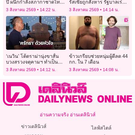
ปี ผนึกกำลังสภากาชาดไทย
รัสเซียถูกสังหาร รัฐบาลเร่ง
เสริมความพร้อมช่วยเหลือผู้
คุมเข้มความปลอดภัย
3 สิงหาคม 2569
14:22 น.
3 สิงหาคม 2569
14:14 น.
ประสบภัยทั่วประเทศ
‘เนวิน’ โต้ดราม่านุ่งขาสั้น
ข้าวเกรียบช่วยหนุ่มผู้ดีลด 44
บวงสรวงจตุคามฯ ทำเป็น
กก. ใน 7 เดือน
ประจำกว่า 10 ปี ‘เคารพ-
3 สิงหาคม 2569
14:12 น.
3 สิงหาคม 2569
14:08 น.
ศรัทธา’ อยู่ที่ใจ ไม่ใช่เครื่อง
แต่งกาย
อ่านความจริง อ่านเดลินิวส์
ข่าวเดลินิวส์
ไลฟ์สไตล์