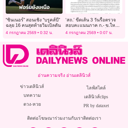
“ซินเนอร์” สอนเชิง “บรูคส์บี”
‘สถ.’ ขีดเส้น 3 วันรื้อตรวจ
ฉลุย 16 คนสุดท้ายวิมเบิลดัน
สอบคะแนนภาค ก.- ข.ใหม่
15,520 คน พบใครเอี่ยวโกง
4 กรกฎาคม 2569
0:32 น.
4 กรกฎาคม 2569
0:07 น.
ฟัน วินัย-อาญา
อ่านความจริง อ่านเดลินิวส์
ข่าวเดลินิวส์
ไลฟ์สไตล์
บทความ
เดลินิวส์clips
ดวง-หวย
PR by dataxet
ติดต่อโฆษณา
ร่วมงานกับเรา
ติดต่อเรา