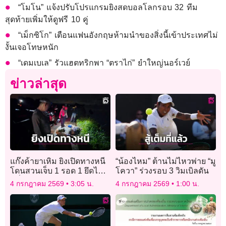
“โมโน” แจ้งปรับโปรแกรมยิงสดบอลโลกรอบ 32 ทีม
สุดท้ายเพิ่มให้ดูฟรี 10 คู่
“เม็กซิโก” เตือนแฟนอังกฤษห้ามนำของสิ่งนี้เข้าประเทศไม่
งั้นเจอโทษหนัก
“เดมเบเล” รัวแฮตทริกพา “ตราไก่” ยำใหญ่นอร์เวย์
ข่าวล่าสุด
แก๊งค้ายาเหิม ยิงเปิดทางหนี
“น้องไหม” ต้านไม่ไหวพ่าย “มู
โดนสวนเจ็บ 1 รอด 1 ยึดไอซ์
โควา” ร่วงรอบ 3 วิมเบิลดัน
ครึ่งตัน อายัดตัวล่าเครือข่าย
4 กรกฎาคม 2569
3:05 น.
4 กรกฎาคม 2569
1:00 น.