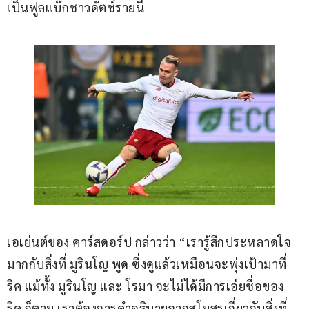
เป็นฟูลแบ๊กชาวดัตช์รายนี้
เอเย่นต์ของ คาร์สดอร์ป กล่าวว่า “เรารู้สึกประหลาดใจ
มากกับสิ่งที่ มูรินโญ พูด ซึ่งดูแล้วเหมือนจะพุ่งเป้ามาที่ 
ริค แม้ทั้ง มูรินโญ และ โรมา จะไม่ได้มีการเอ่ยชื่อของ 
ริค ก็ตาม เราต้องการคำอธิบายจากสโมสรเกี่ยวกับสิ่งที่