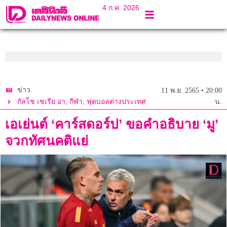
4 ก.ค. 2026
ข่าว
11 พ.ย. 2565 • 20:00
,
,
กัลโช เซเรีย อา
กีฬา
ฟุตบอลต่างประเทศ
น.
เอเย่นต์ ‘คาร์สดอร์ป’ ขอคำอธิบาย ‘มู’
จวกทัศนคติแย่