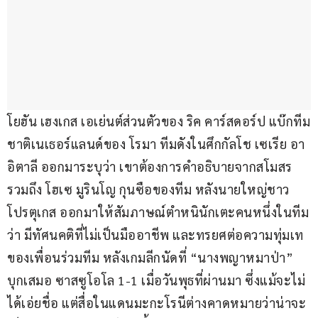
โยฮัน เฮงเกส เอเย่นต์ส่วนตัวของ ริค คาร์สดอร์ป แบ๊กทีม
ชาติเนเธอร์แลนด์ของ โรมา ทีมดังในศึกกัลโช เซเรีย อา 
อิตาลี ออกมาระบุว่า เขาต้องการคำอธิบายจากสโมสร 
รวมถึง โฮเซ มูรินโญ กุนซือของทีม หลังนายใหญ่ชาว
โปรตุเกส ออกมาให้สัมภาษณ์ตำหนินักเตะคนหนึ่งในทีม
ว่า มีทัศนคติที่ไม่เป็นมืออาชีพ และทรยศต่อความทุ่มเท
ของเพื่อนร่วมทีม หลังเกมลีกนัดที่ “นางพญาหมาป่า” 
บุกเสมอ ซาสซูโอโล 1-1 เมื่อวันพุธที่ผ่านมา ซึ่งแม้จะไม่
ได้เอ่ยชื่อ แต่สื่อในแดนมะกะโรนีต่างคาดหมายว่าน่าจะ