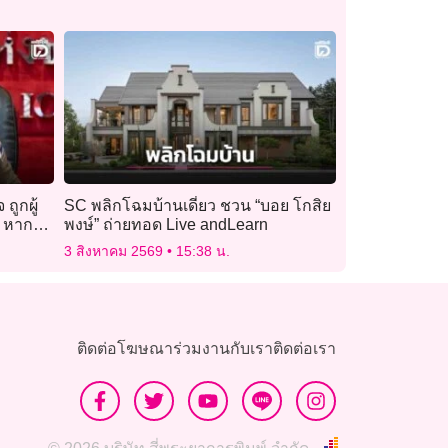
ถูกผู้
SC พลิกโฉมบ้านเดี่ยว ชวน “บอย โกสิย
า หาก
พงษ์” ถ่ายทอด Live andLearn
3 สิงหาคม 2569
15:38 น.
ติดต่อโฆษณา
ร่วมงานกับเรา
ติดต่อเรา