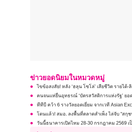
ข่าวยอดนิยมในหมวดหมู่
ไขข้อสงสัย! หลัง ‘ฮลุน โซโล่’ เสียชีวิต รายได
คนจนแห่ยื่นอุทธรณ์ ‘บัตรสวัสดิการแห่งรัฐ’ ยอด
ทีทีบี คว้า 6 รางวัลยอดเยี่ยม จากเวที Asian E
โดนแล้ว! สมอ. ลงพื้นที่ตลาดสำเพ็ง ไล่จับ “สกุชชี
วันนี้ธนาคารเปิดไหม 28-30 กรกฎาคม 2569 เป