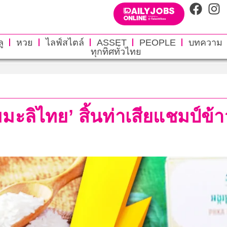
ู
หวย
ไลฟ์สไตล์
ASSET
PEOPLE
บทความ
ทุกทิศทั่วไทย
มะลิไทย’ สิ้นท่าเสียแชมป์ข้