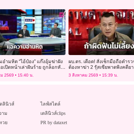
ำมหิต “ไอ้ป๋อง” แก๊งอุ้มฆ่าฝัง
ผบ.ตร. เดือด! สั่งเช็กมือถือตำรวจ 
ื่อเปิดหน้าเล่าฝันร้าย ถูกล็อกหัว
ต้องหาฆ่า 2 รัสเซียพาดพิงคดีย
มขืน
พบผิดฟันไม่เลี้ยง
คม 2569
15:40 น.
3 สิงหาคม 2569
15:39 น.
ดลินิวส์
ไลฟ์สไตล์
วาม
เดลินิวส์clips
หวย
PR by dataxet