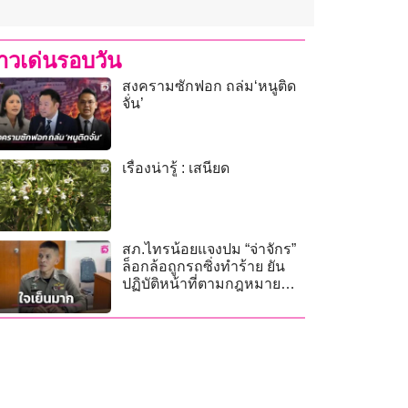
่าวเด่นรอบวัน
สงครามซักฟอก ถล่ม‘หนูติด
จั่น’
เรื่องน่ารู้ : เสนียด
สภ.ไทรน้อยแจงปม “จ่าจักร”
ล็อกล้อถูกรถซิ่งทำร้าย ยัน
ปฏิบัติหน้าที่ตามกฎหมาย
ดำเนินคดี 5 ข้อหา