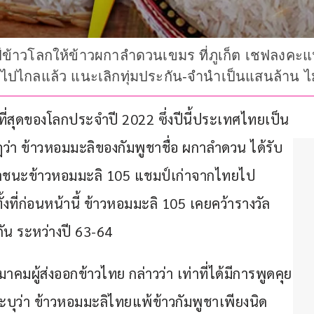
์ข้าวโลกให้ข้าวผกาลำดวนเขมร ที่ภูเก็ต เชฟลงคะแ
บ้านไปไกลแล้ว แนะเลิกทุ่มประกัน-จำนำเป็นแสนล้าน ไ
ีที่สุดของโลกประจำปี 2022 ซึ่งปีนี้ประเทศไทยเป็น
กฏว่า ข้าวหอมมะลิของกัมพูชาชื่อ ผกาลำดวน ได้รับ
นเอาชนะข้าวหอมมะลิ 105 แชมป์เก่าจากไทยไป
้งที่ก่อนหน้านี้ ข้าวหอมมะลิ 105 เคยคว้ารางวัล
ัน ระหว่างปี 63-64 
าคมผู้ส่งออกข้าวไทย กล่าวว่า เท่าที่ได้มีการพูดคุย
ระบุว่า ข้าวหอมมะลิไทยแพ้ข้าวกัมพูชาเพียงนิด