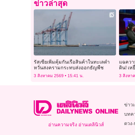
ข่าวล่าสุด
รัสเซียเพิ่มคุ้มกันเรือสินค้าในทะเลดำ
แฉความอ
หวั่นสงครามกระทบส่งออกธัญพืช
ดิน! เหย
เตียงข่
3 สิงหาคม 2569
15:41 น.
3 สิงหา
ข่าวเ
บทค
ดวง-
อ่านความจริง อ่านเดลินิวส์