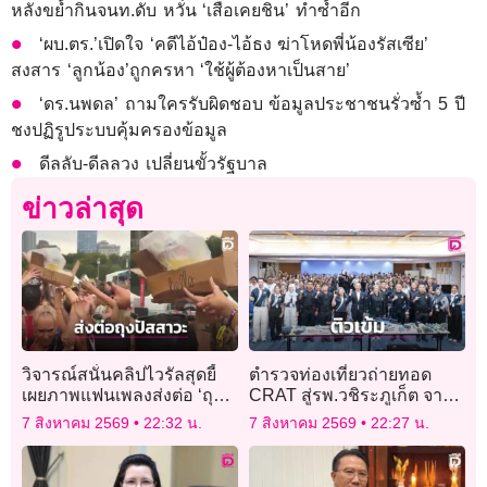
หลังขย้ำกินจนท.ดับ หวั่น ‘เสือเคยชิน’ ทำซ้ำอีก
‘ผบ.ตร.’เปิดใจ ‘คดีไอ้ป๋อง-ไอ้ธง ฆ่าโหดพี่น้องรัสเซีย’
สงสาร ‘ลูกน้อง’ถูกครหา ‘ใช้ผู้ต้องหาเป็นสาย’
‘ดร.นพดล’ ถามใครรับผิดชอบ ข้อมูลประชาชนรั่วซ้ำ 5 ปี
ชงปฏิรูประบบคุ้มครองข้อมูล
ดีลลับ-ดีลลวง เปลี่ยนขั้วรัฐบาล
ข่าวล่าสุด
วิจารณ์สนั่นคลิปไวรัลสุดยี้
ตำรวจท่องเที่ยวถ่ายทอด
เผยภาพแฟนเพลงส่งต่อ ‘ถุง
CRAT สู่รพ.วชิระภูเก็ต จาก
ปัสสาวะ’ ข้ามหัวคนดูกลาง
‘หลีก–ปิด–ป้องกัน’ สู่ระบบ
7 สิงหาคม 2569
22:32 น.
7 สิงหาคม 2569
22:27 น.
เทศกาลดนตรีดัง
ความปลอดภัย ก่อน–
ระหว่าง–หลังเกิดเหตุ