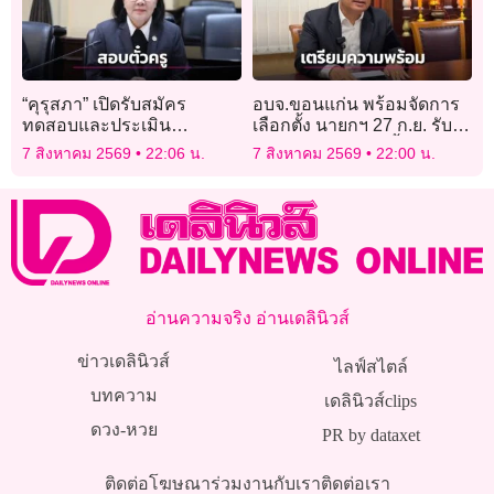
“คุรุสภา” เปิดรับสมัคร
อบจ.ขอนแก่น พร้อมจัดการ
ทดสอบและประเมิน
เลือกตั้ง นายกฯ 27 ก.ย. รับ
สมรรถนะทางวิชาชีพครู
สมัคร 17-21 ส.ค. นี้
7 สิงหาคม 2569
22:06 น.
7 สิงหาคม 2569
22:00 น.
อ่านความจริง อ่านเดลินิวส์
ข่าวเดลินิวส์
ไลฟ์สไตล์
บทความ
เดลินิวส์clips
ดวง-หวย
PR by dataxet
ติดต่อโฆษณา
ร่วมงานกับเรา
ติดต่อเรา