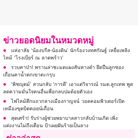
ข่าวยอดนิยมในหมวดหมู่
แห่อาลัย ‘น้องบรีส-น้องดิน’ นักร้องวงทศกัณฐ์ เหยื่อเพลิง
ไหม้ ‘โรงเบียร์ ณ ลาดพร้าว’
รวบคาป่า! พรานล่าชะมดแผงสันหางดำ ยึดปืนลูกซอง
เถื่อนคาน้ำตกเขาตะกรุบ
‘พิชญุตม์’ สวนกลับ ‘การดี’ เอาแต่วิจารณ์ รมต.ลูกเทพ พูด
ลดความมั่นใจคนอื่นเพื่อกลบปมด้อยตัวเอง
ไฟไหม้ตึกแถวกลางเมืองกาญจน์ วอดคอมพิวเตอร์เปิด
เหมืองขุดบิตคอยน์เถื่อน
สุดเศร้า! รับร่างผู้ช่วยพยาบาลสาวกลับบ้านเกิด เพิ่ง
แต่งงานไม่ถึงเดือน ป้าเผยฝันร้ายเป็นลาง