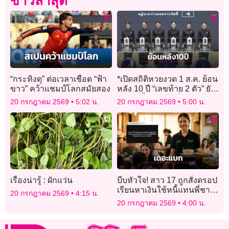
ข่าวล่าสุด
“กระทิงดุ” ต่อเวลาเชือด “ฟ้า
*เปิดสถิติหวยงวด 1 ส.ค. ย้อน
ขาว” คว้าแชมป์โลกสมัยสอง
หลัง 10 ปี “เลขท้าย 2 ตัว” ยัง
ไร้เลขซ้ำ รางวัลที่ 1 เคยออก
20 กรกฎาคม 2569
5:02 น.
20 กรกฎาคม 2569
5:00 น.
811852 สูงสุดในปี 68
เรื่องน่ารู้ : ผักแว่น
บีบหัวใจ! สาว 17 ถูกสั่งดรอป
เรียนหาเงินใช้หนี้แทนพี่ชาย
20 กรกฎาคม 2569
4:15 น.
ลั่น “หนีไปตัดขาด” ผิดไหม?
20 กรกฎาคม 2569
4:00 น.