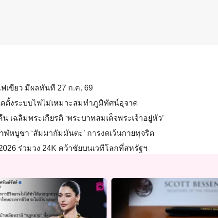
ไฟเขียว มีผลทันที 27 ก.ค. 69
ิดตั้งระบบไฟไม่เหมาะสมทำภูมิทัศน์อุจาด
น เฉลิมพระเกียรติ ‘พระบาทสมเด็จพระเจ้าอยู่หัว’
หบูชา ‘สัมมากัมมันตะ’ การงดเว้นกายทุจริต
026 ร่วมวง 24K คว้าชัยบนเวทีโลกที่สหรัฐฯ