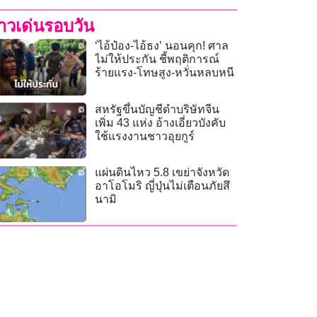
่าวเด่นรอบวัน
‘ไอ้ป๋อง-ไอ้ธง’ นอนคุก! ศาล
ไม่ให้ประกัน ชี้พฤติการณ์
ร้ายแรง-โทษสูง-หวั่นหลบหนี
สหรัฐขึ้นบัญชีดำบริษัทจีน
เพิ่ม 43 แห่ง อ้างเอี่ยวบังคับ
ใช้แรงงานชาวอุยกูร์
แผ่นดินไหว 5.8 เขย่าจังหวัด
อาโอโมริ ญี่ปุ่นไม่เตือนภัยสึ
นามิ