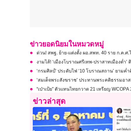
ข่าวยอดนิยมในหมวดหมู่
ด่วน! สพฐ. ย้าย-แต่งตั้ง ผอ.สพท. 40 ราย ก.ค.ศ.
งามไส้! ‘เมืองโบราณศรีเทพ-ปราสาทเมืองต่ำ’ ต
‘กรมศิลป์’ ประดับไฟ ‘10 โบราณสถาน’ ยามค่ำคื
‘สมเด็จพระสังฆราช’ ประทานพระคติธรรมอาสาฬ
“เป่าเป้ย” ตัวแทนไทยกวาด 21 เหรียญ WCOPA 2
ข่าวล่าสุด