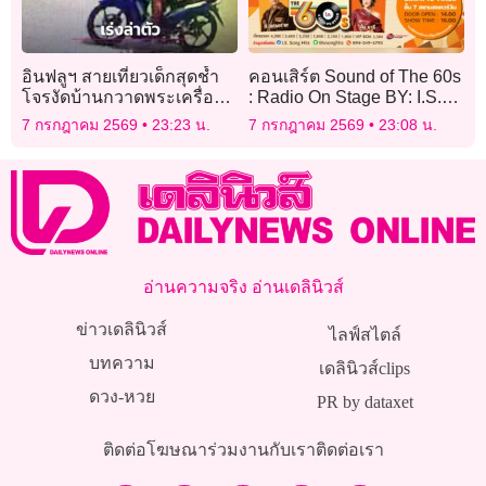
อินฟลูฯ สายเที่ยวเด็กสุดช้ำ
คอนเสิร์ต Sound of The 60s
โจรงัดบ้านกวาดพระเครื่อง
: Radio On Stage BY: I.S.
มรดกกว่า 5 แสน วอนตำรวจ
Song Hits
7 กรกฎาคม 2569
23:23 น.
7 กรกฎาคม 2569
23:08 น.
เร่งล่าตัว
อ่านความจริง อ่านเดลินิวส์
ข่าวเดลินิวส์
ไลฟ์สไตล์
บทความ
เดลินิวส์clips
ดวง-หวย
PR by dataxet
ติดต่อโฆษณา
ร่วมงานกับเรา
ติดต่อเรา