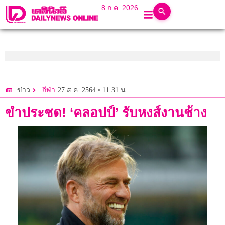
8 ก.ค. 2026
27 ส.ค. 2564 • 11:31 น.
ข่าว
กีฬา
ขำประชด! ‘คลอปป์’ รับหงส์งานช้าง