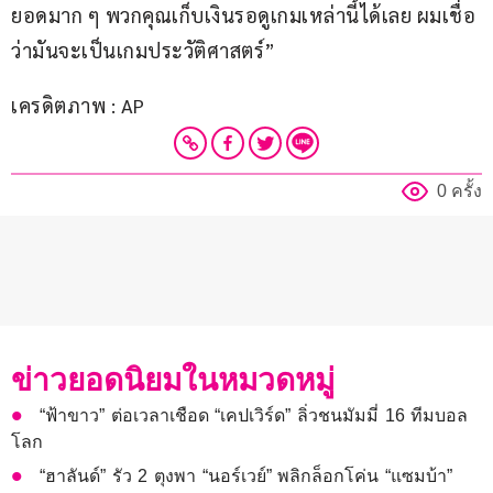
ยอดมาก ๆ พวกคุณเก็บเงินรอดูเกมเหล่านี้ได้เลย ผมเชื่อ
ว่ามันจะเป็นเกมประวัติศาสตร์”
เครดิตภาพ : AP
0 ครั้ง
ข่าวยอดนิยมในหมวดหมู่
“ฟ้าขาว” ต่อเวลาเชือด “เคปเวิร์ด” ลิ่วชนมัมมี่ 16 ทีมบอล
โลก
“ฮาลันด์” รัว 2 ตุงพา “นอร์เวย์” พลิกล็อกโค่น “แซมบ้า”