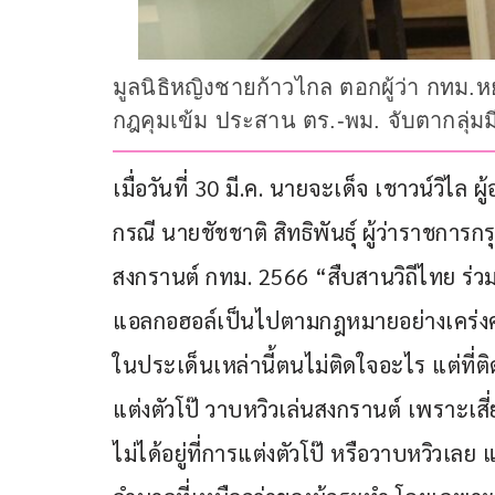
มูลนิธิหญิงชายก้าวไกล ตอกผู้ว่า กทม
กฎคุมเข้ม ประสาน ตร.-พม. จับตากลุ่มม
เมื่อวันที่ 30 มี.ค. นายจะเด็จ เชาวน์วิไล
กรณี นายชัชชาติ สิทธิพันธุ์ ผู้ว่าราช
สงกรานต์ กทม. 2566 “สืบสานวิถีไทย ร่วมใ
แอลกอฮอล์เป็นไปตามกฎหมายอย่างเคร่งครั
ในประเด็นเหล่านี้ตนไม่ติดใจอะไร แต่ที่ติด
แต่งตัวโป๊ วาบหวิวเล่นสงกรานต์ เพราะเสี่
ไม่ได้อยู่ที่การแต่งตัวโป๊ หรือวาบหวิวเ