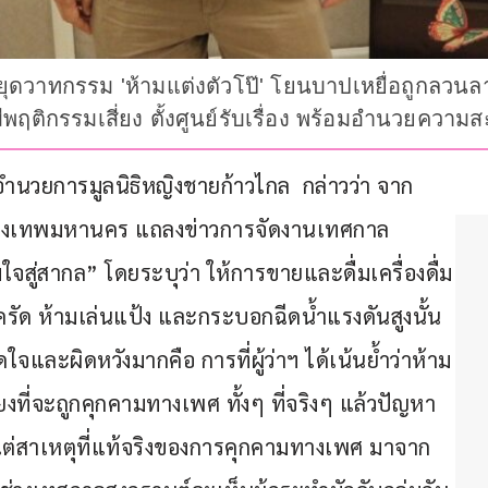
.หยุดวาทกรรม 'ห้ามแต่งตัวโป๊' โยนบาปเหยื่อถูกลว
ีพฤติกรรมเสี่ยง ตั้งศูนย์รับเรื่อง พร้อมอำนวยค
 ผู้อำนวยการมูลนิธิหญิงชายก้าวไกล  กล่าวว่า จาก
การกรุงเทพมหานคร แถลงข่าวการจัดงานเทศกาล
จสู่สากล” โดยระบุว่า ให้การขายและดื่มเครื่องดื่ม
ด ห้ามเล่นแป้ง และกระบอกฉีดน้ำแรงดันสูงนั้น 
ใจและผิดหวังมากคือ การที่ผู้ว่าฯ ได้เน้นย้ำว่าห้าม
ยงที่จะถูกคุกคามทางเพศ ทั้งๆ ที่จริงๆ แล้วปัญหา
ลย แต่สาเหตุที่แท้จริงของการคุกคามทางเพศ มาจาก