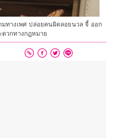
นลามทางเพศ ปล่อยคนผิดลอยนวล จี้ ออก
วามสะดวกทางกฎหมาย