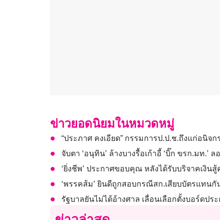
ข่าวยอดนิยมในหมวดหมู่
“ประภาศ คงเอียด” กรรมการป.ป.ช.ถึงแก่อนิจก
จับตา ‘อนุทิน’ ล้างบางรื้อเก้าอี้ ‘บิ๊ก ขรก.มท
‘ยิ่งชีพ’ ประกาศขอบคุณ หลังได้รับบริจาคเงินสู
‘พรรคส้ม’ ยินดีถูกสอบกรณีสก.เสียบบัตรแทนกัน พ
รัฐบาลยันไม่ได้อ้างศาล เลื่อนเลือกตั้งบอร์ดปร
ข่าวล่าสุด