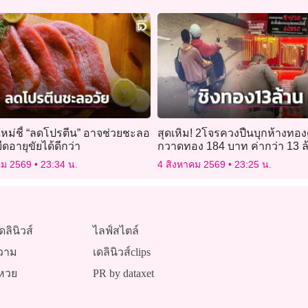
ใหม่ชี้ “ลดโปรตีน” อาจช่วยชะลอ
สุดเหิม! 2โจรควงปืนบุกห้างทองดั
ืดอายุขัยได้ดีกว่า
กวาดทอง 184 บาท ค่ากว่า 13 ล
คม 2569
23:34 น.
4 สิงหาคม 2569
23:25 น.
ดลินิวส์
ไลฟ์สไตล์
วาม
เดลินิวส์clips
หวย
PR by dataxet