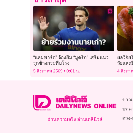
“แลมพาร์ด” จ้องยืม “มูดริก” เสริมแนว
ผลวิจัย
รุกช้างกระทืบโรง
วัยและย
5 สิงหาคม 2569
0:01 น.
4 สิงหา
ข่าวเ
บทค
ดวง-
อ่านความจริง อ่านเดลินิวส์