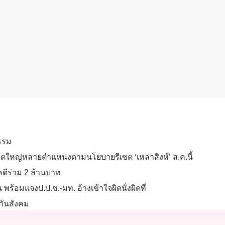
รรม
.’ ลอตใหญ่หลายตำแหน่งตามนโยบายรีเซต ‘เหล่าสิงห์’ ส.ค.นี้
้คดีร่วม 2 ล้านบาท
ร้อมแจงป.ป.ช.-มท. อ้างเข้าใจผิดนั่งผิดที่
ะกันสังคม