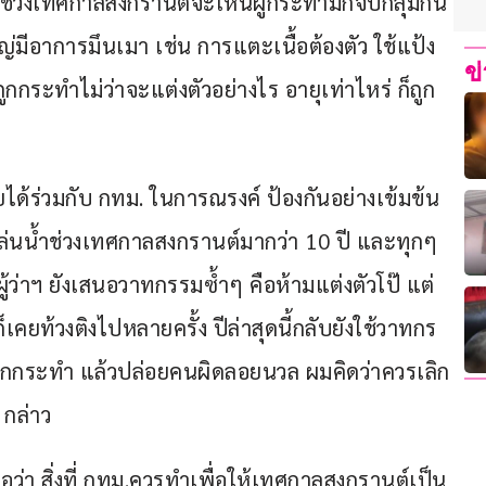
ช่วงเทศกาลสงกรานต์จะเห็นผู้กระทำมักจับกลุ่มกัน
อาการมึนเมา เช่น การแตะเนื้อต้องตัว ใช้แป้ง
ข
ถูกกระทำไม่ว่าจะแต่งตัวอย่างไร อายุเท่าไหร่ ก็ถูก
ได้ร่วมกับ กทม. ในการณรงค์ ป้องกันอย่างเข้มข้น 
ล่นน้ำช่วงเทศกาลสงกรานต์มากว่า 10 ปี และทุกๆ 
ว่าฯ ยังเสนอวาทกรรมซ้ำๆ คือห้ามแต่งตัวโป๊ แต่
็เคยท้วงติงไปหลายครั้ง ปีล่าสุดนี้กลับยังใช้วาทกร
ถูกกระทำ แล้วปล่อยคนผิดลอยนวล ผมคิดว่าควรเลิก
 กล่าว
อว่า สิ่งที่ กทม.ควรทำเพื่อให้เทศกาลสงกรานต์เป็น