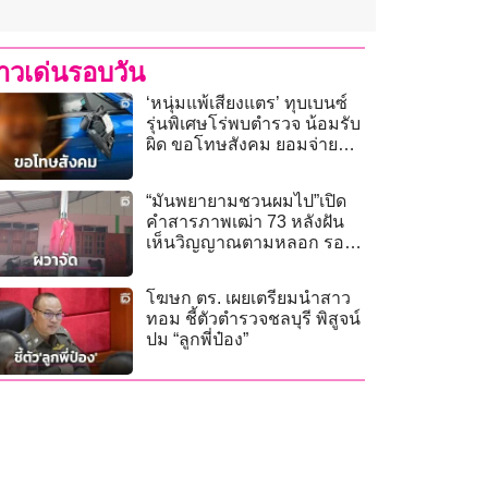
่าวเด่นรอบวัน
‘หนุ่มแพ้เสียงแตร’ ทุบเบนซ์
รุ่นพิเศษโร่พบตำรวจ น้อมรับ
ผิด ขอโทษสังคม ยอมจ่ายค่า
เสียหาย
“มันพยายามชวนผมไป”เปิด
คำสารภาพเฒ่า 73 หลังฝัน
เห็นวิญญาณตามหลอก รอด
ตายเพราะผืนผ้าสีเลือด!
โฆษก ตร. เผยเตรียมนำสาว
ทอม ชี้ตัวตำรวจชลบุรี พิสูจน์
ปม “ลูกพี่ป๋อง”