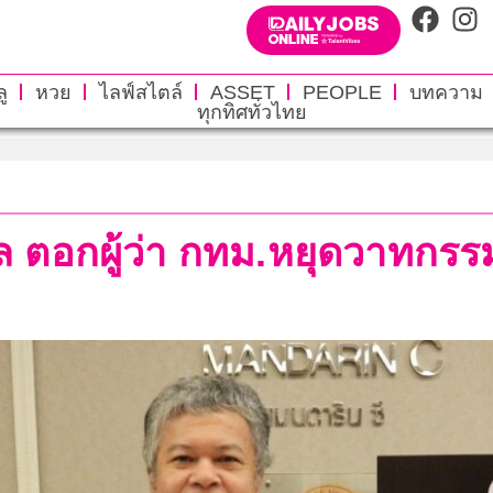
ู
หวย
ไลฟ์สไตล์
ASSET
PEOPLE
บทความ
ทุกทิศทั่วไทย
ล ตอกผู้ว่า กทม.หยุดวาทกรรม