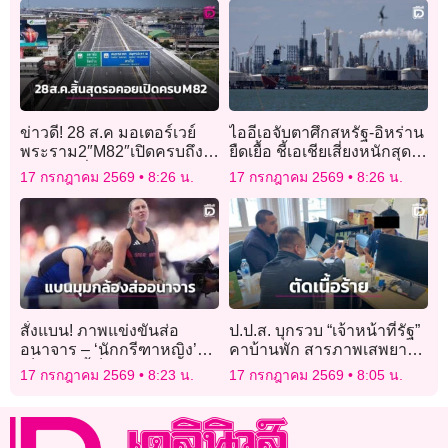
ข่าวดี! 28 ส.ค มอเตอร์เวย์
ไออีเอจับตาศึกสหรัฐ-อิหร่าน
พระราม2″M82″เปิดครบถึง
ยืดเยื้อ ชี้เอเชียเสี่ยงหนักสุด
บ้านแพ้ววิ่งฟรี2ปียังไม่ปิด
จากวิกฤติฮอร์มุซ
17 กรกฎาคม 2569
8:26 น.
17 กรกฎาคม 2569
8:26 น.
ตำนานสร้างต่อถึงวังมะนาว
สั่งแบน! ภาพแข่งขันส่อ
ป.ป.ส. บุกรวบ “เจ้าหน้าที่รัฐ”
อนาจาร – ‘นักกรีฑาหญิง’
คาบ้านพัก สารภาพเสพยาบ้า
เห็นด้วย ชี้เป็นต้นเหตุถูก
มา 5 ปี จ่อฟันวินัยไล่ออก!
17 กรกฎาคม 2569
8:23 น.
17 กรกฎาคม 2569
8:05 น.
คุกคามทางเพศ