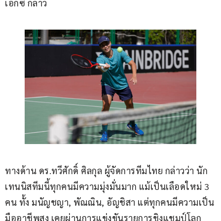
เอ็กซ์ กล่าว
ทางด้าน ดร.ทวีศักดิ์ ศิลกุล ผู้จัดการทีมไทย กล่าวว่า นัก
เทนนิสทีมนี้ทุกคนมีความมุ่งมั่นมาก แม้เป็นเลือดใหม่ 3 
คน ทั้ง มนัญชญา, พัณณิน, อัญชิสา แต่ทุกคนมีความเป็น
มืออาชีพสูง เคยผ่านการแข่งขันรายการชิงแชมป์โลก 