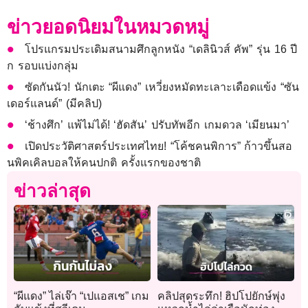
ข่าวยอดนิยมในหมวดหมู่
โปรแกรมประเดิมสนามศึกลูกหนัง “เดลินิวส์ คัพ” รุ่น 16 ปี
ก รอบแบ่งกลุ่ม
ซัดกันนัว! นักเตะ “ผีแดง” เหวี่ยงหมัดทะเลาะเดือดแข้ง “ซัน
เดอร์แลนด์” (มีคลิป)
‘ช้างศึก’ แพ้ไม่ได้! ‘ฮัดสัน’ ปรับทัพอีก เกมดวล ‘เมียนมา’
เปิดประวัติศาสตร์ประเทศไทย! “โค้ชคนพิการ” ก้าวขึ้นสอ
นพิคเคิลบอลให้คนปกติ ครั้งแรกของชาติ
ข่าวล่าสุด
“ผีแดง” ไล่เจ๊า “เปแอสเช” เกม
คลิปสุดระทึก! ฮิปโปยักษ์พุ่ง