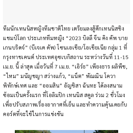
ทีมนักเทนนิสหญิงทีมชาติไทย เตรียมลงสู้ศึกเทนนิสชิง
แชมป์โลก ประเภททีมหญิง “2023 บิลลี จีน คิง คัพ บาย 
เกนบริดจ์” (บีเจเค คัพ) โซนเอเชีย/โอเชียเนีย กลุ่ม 1 ที่
กรุงทาชเคนต์ ประเทศอุซเบกิสถาน ระหว่างวันที่ 11-15 
เม.ย. นี้ ล่าสุด เมื่อวันที่ 7 เม.ย. “เอิร์ธ” เพียงธาร ผลิพืช, 
“ไหม” มนัญชญา สว่างแก้ว, “แน็ต” พัณณิน โควา
พิทักษ์เทศ และ “ออมสิน” อัญชิสา ฉันทะ ได้ลงสนาม
ซ้อมเป็นครั้งแรก ที่โอลิมปิก เทนนิส สคูล ร่วม 2 ชั่วโมง 
เพื่อปรับสภาพเรื่องอากาศที่เย็น และทำความคุ้นเคยกับ
คอร์ตที่จะใช้ในการแข่งขัน