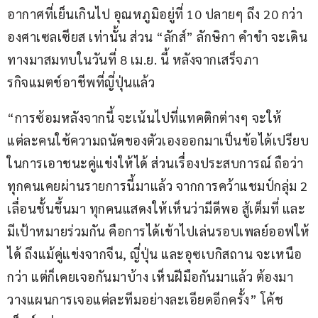
อากาศที่เย็นเกินไป อุณหภูมิอยู่ที่ 10 ปลายๆ ถึง 20 กว่า
องศาเซลเซียส เท่านั้น ส่วน “ลักส์” ลักษิกา คำขำ จะเดิน
ทางมาสมทบในวันที่ 8 เม.ย. นี้ หลังจากเสร็จภา
รกิจแมตช์อาชีพที่ญี่ปุ่นแล้ว
“การซ้อมหลังจากนี้ จะเน้นไปที่แทคติกต่างๆ จะให้
แต่ละคนใช้ความถนัดของตัวเองออกมาเป็นข้อได้เปรียบ
ในการเอาชนะคู่แข่งให้ได้ ส่วนเรื่องประสบการณ์ ถือว่า
ทุกคนเคยผ่านรายการนี้มาแล้ว จากการคว้าแชมป์กลุ่ม 2 
เลื่อนชั้นขึ้นมา ทุกคนแสดงให้เห็นว่ามีดีพอ สู้เต็มที่ และ
มีเป้าหมายร่วมกัน คือการได้เข้าไปเล่นรอบเพลย์ออฟให้
ได้ ถึงแม้คู่แข่งจากจีน, ญี่ปุ่น และอุซเบกิสถาน จะเหนือ
กว่า แต่ก็เคยเจอกันมาบ้าง เห็นฝีมือกันมาแล้ว ต้องมา
วางแผนการเจอแต่ละทีมอย่างละเอียดอีกครั้ง” โค้ช