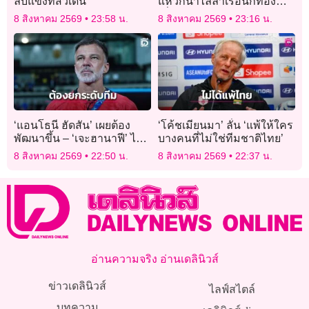
ลับแข้งที่สวีเดน
แหวกน้ำไล่ล่าเรือนักท่อง
เที่ยวในบอตสวานา
8 สิงหาคม 2569
23:58 น.
8 สิงหาคม 2569
23:16 น.
‘แอนโธนี ฮัดสัน’ เผยต้อง
‘โค้ชเมียนมา’ ลั่น ‘แพ้ให้ใคร
พัฒนาขึ้น – ‘เจะฮานาฟี’ ไม่
บางคนที่ไม่ใช่ทีมชาติไทย’
เครียดยิงจุดโทษ
8 สิงหาคม 2569
22:50 น.
8 สิงหาคม 2569
22:37 น.
อ่านความจริง อ่านเดลินิวส์
ข่าวเดลินิวส์
ไลฟ์สไตล์
บทความ