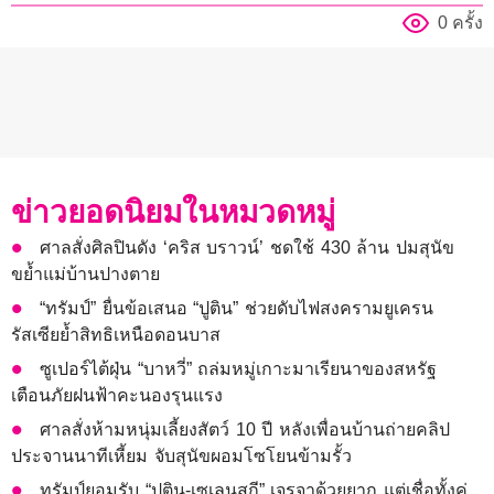
0 ครั้ง
ข่าวยอดนิยมในหมวดหมู่
ศาลสั่งศิลปินดัง ‘คริส บราวน์’ ชดใช้ 430 ล้าน ปมสุนัข
ขย้ำแม่บ้านปางตาย
“ทรัมป์” ยื่นข้อเสนอ “ปูติน” ช่วยดับไฟสงครามยูเครน
รัสเซียย้ำสิทธิเหนือดอนบาส
ซูเปอร์ไต้ฝุ่น “บาหวี่” ถล่มหมู่เกาะมาเรียนาของสหรัฐ
เตือนภัยฝนฟ้าคะนองรุนแรง
ศาลสั่งห้ามหนุ่มเลี้ยงสัตว์ 10 ปี หลังเพื่อนบ้านถ่ายคลิป
ประจานนาทีเหี้ยม จับสุนัขผอมโซโยนข้ามรั้ว
ทรัมป์ยอมรับ “ปูติน-เซเลนสกี” เจรจาด้วยยาก แต่เชื่อทั้งคู่