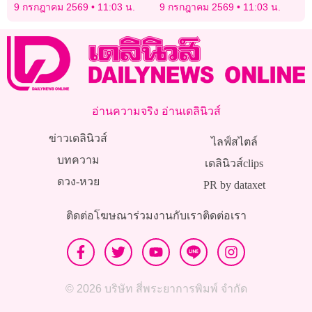
ระดับถ้าเรือในฮอร์มุซถูก
ฝนช่วยพื้นที่เกษตร เติมน้ำใน
9 กรกฎาคม 2569
11:03 น.
9 กรกฎาคม 2569
11:03 น.
โจมตีอีก
อ่างเก็บน้ำ
อ่านความจริง อ่านเดลินิวส์
ข่าวเดลินิวส์
ไลฟ์สไตล์
บทความ
เดลินิวส์clips
ดวง-หวย
PR by dataxet
ติดต่อโฆษณา
ร่วมงานกับเรา
ติดต่อเรา
© 2026 บริษัท สี่พระยาการพิมพ์ จำกัด