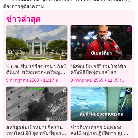
ต้องการยุติสงคราม
ข่าวล่าสุด
ป.ป.ช. ฟัน ‘เกรียง-รจนา กัลป์
“จัสติน บีเบอร์” ร่วมโชว์พัก
ตินันท์’ พร้อมพวก-เครือญาติ
ครึ่งพิธีปิดฟุตบอลโลก
ฮั้วประมูลโครงการ 43.2
9 กรกฎาคม 2569
11:17 น.
9 กรกฎาคม 2569
11:05 น.
ล้าน ส่งสำนวนให้อัยการ
สูงสุดดำเนินคดี
สหรัฐถล่มเป้าหมายอิหร่าน
ข่าวดีเกษตรกร ฝนหลวง
รอบใหม่ 90 จุด ทรัมป์ขู่ยก
ส่ง12 หน่วยปฏิบัติการ ลุยทำ