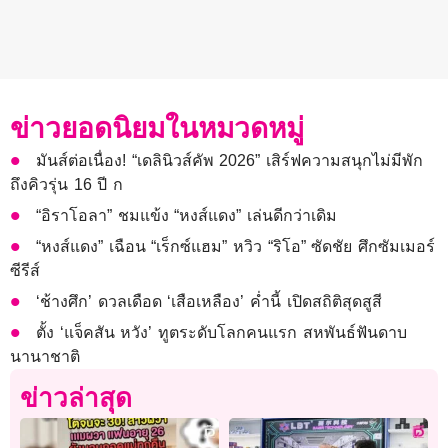
ข่าวยอดนิยมในหมวดหมู่
มันส์ต่อเนื่อง! “เดลินิวส์คัพ 2026” เสิร์ฟความสนุกไม่มีพัก
ถึงคิวรุ่น 16 ปี ก
“อิราโอลา” ชมแข้ง “หงส์แดง” เล่นดีกว่าเดิม
“หงส์แดง” เฉือน “เร็กซ์แฮม” หวิว “ริโอ” ซัดชัย ศึกซัมเมอร์
ซีรีส์
‘ช้างศึก’ ดวลเดือด ‘เสือเหลือง’ ค่ำนี้ เปิดสถิติสุดสูสี
ตั้ง ‘แจ็คสัน หวัง’ ทูตระดับโลกคนแรก สหพันธ์ฟันดาบ
นานาชาติ
ข่าวล่าสุด