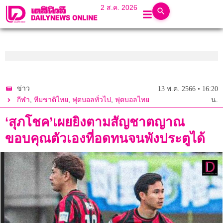
2 ส.ค. 2026
ข่าว
13 พ.ค. 2566 • 16:20
,
,
,
กีฬา
ทีมชาติไทย
ฟุตบอลทั่วไป
ฟุตบอลไทย
น.
‘สุภโชค’เผยยิงตามสัญชาตญาณ
ขอบคุณตัวเองที่อดทนจนพังประตูได้