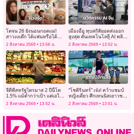
โตจน 26 ยังนอนกอดแม่!
เมืองอี้อู ทุบสถิติยอดส่งออก
สาวงงเต๊ก ได้แฟนหรือได้
สูงสุด ดันเทคโนโลยี AI พลิก
“ลูกเทพ” แม่ผัวหวงจัด สั่ง
โฉมการค้า เชื่อมผู้ซื้อทั่วโลก
2 สิงหาคม 2569
13:56 น.
2 สิงหาคม 2569
13:52 น.
ห้ามแตะ!
(คลิป)
จีดีพีสหรัฐไตรมาส 2 ปีนี้โต
“โชติรินทร์” เจ๋ง! คว้าแชมป์
1.5% แม้ต่ำกว่าเป้า แต่เอไอ
หญิงเดี่ยว ศึกเทนนิสเยาวชน
หนุนลงทุน-บริโภคแกร่ง
นานาชาติ เจ60 ที่มาเลเซีย
2 สิงหาคม 2569
13:52 น.
2 สิงหาคม 2569
13:51 น.