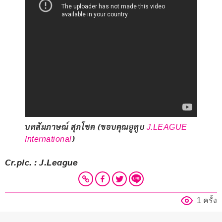
บทสัมภาษณ์ สุภโชค (ขอบคุณยูทูบ
J.LEAGUE
)
International
Cr.pic. : J.League
1 ครั้ง