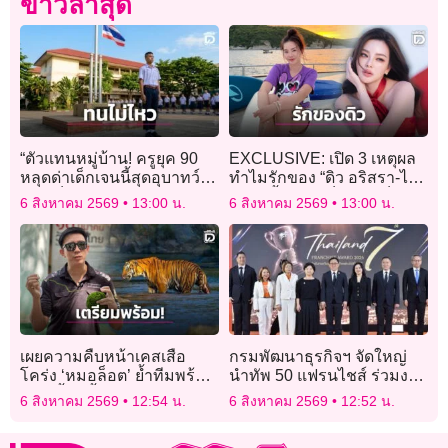
ข่าวล่าสุด
“ตัวแทนหมู่บ้าน! ครูยุค 90
EXCLUSIVE: เปิด 3 เหตุผล
หลุดด่าเด็กเจนนี้สุดอุบาทว์
ทำไมรักของ “ดิว อริสรา-ไฮ
ชาวเน็ตแห่เซฟ-แชร์ว่อน ‘แพ้
โซวู้ดดี้” ถึงได้เป็นประเด็น
6 สิงหาคม 2569
13:00 น.
6 สิงหาคม 2569
13:00 น.
เสียงในหัว’ ระบายความใน
ฮอตที่คนอยากรู้!
ใจ”
เผยความคืบหน้าเคสเสือ
กรมพัฒนาธุรกิจฯ จัดใหญ่
โคร่ง ‘หมอล็อต’ ย้ำทีมพร้อม
นำทัพ 50 แฟรนไชส์ ร่วมงาน
แล้ว ชี้ทุกขั้นตอนอยู่ภายใต้
Franchise Expo Thailand
6 สิงหาคม 2569
12:54 น.
6 สิงหาคม 2569
12:52 น.
สวัสดิภาพสัตว์ป่า
2026