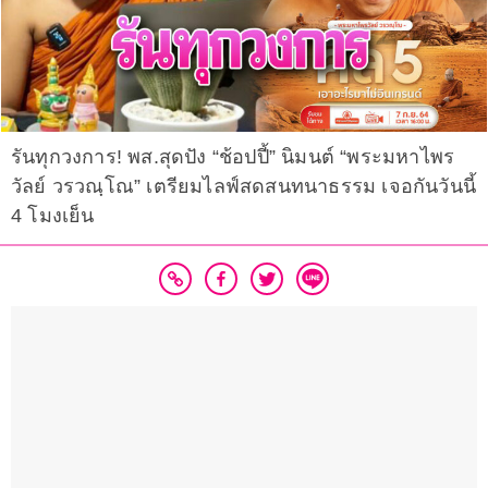
รันทุกวงการ! พส.สุดปัง “ช้อปปี้” นิมนต์ “พระมหาไพร
วัลย์ วรวณฺโณ” เตรียมไลฟ์สดสนทนาธรรม เจอกันวันนี้
4 โมงเย็น