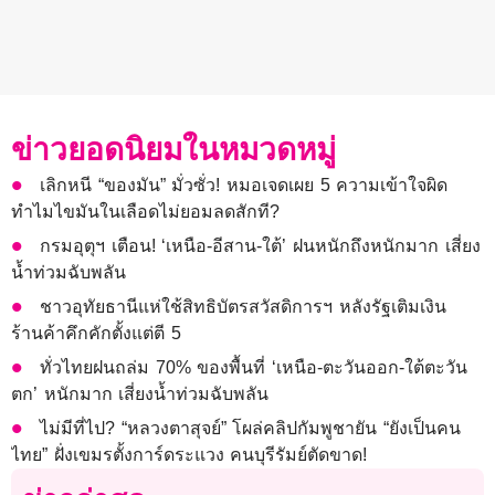
ข่าวยอดนิยมในหมวดหมู่
เลิกหนี “ของมัน” มั่วซั่ว! หมอเจดเผย 5 ความเข้าใจผิด
ทำไมไขมันในเลือดไม่ยอมลดสักที?
กรมอุตุฯ เตือน! ‘เหนือ-อีสาน-ใต้’ ฝนหนักถึงหนักมาก เสี่ยง
น้ำท่วมฉับพลัน
ชาวอุทัยธานีแห่ใช้สิทธิบัตรสวัสดิการฯ หลังรัฐเติมเงิน
ร้านค้าคึกคักตั้งแต่ตี 5
ทั่วไทยฝนถล่ม 70% ของพื้นที่ ‘เหนือ-ตะวันออก-ใต้ตะวัน
ตก’ หนักมาก เสี่ยงน้ำท่วมฉับพลัน
ไม่มีที่ไป? “หลวงตาสุจย์” โผล่คลิปกัมพูชายัน “ยังเป็นคน
ไทย” ฝั่งเขมรตั้งการ์ดระแวง คนบุรีรัมย์ตัดขาด!