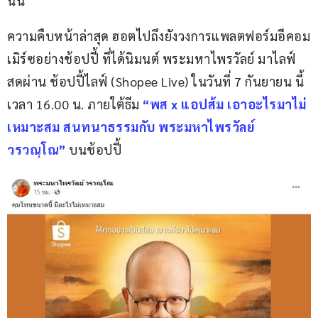
นั้น
ความคืบหน้าล่าสุด ฮอตไปถึงยังวงการแพลตฟอร์มอีคอม
เมิร์ซอย่างช้อปปี้ ที่ได้นิมนต์ พระมหาไพรวัลย์ มาไลฟ์
สดผ่าน ช้อปปี้ไลฟ์ (Shopee Live) ในวันที่ 7 กันยายน นี้ 
เวลา 16.00 น. ภายใต้ธีม 
“พส x แอปส้ม เอาอะไรมาไม่
เหมาะสม สนทนาธรรมกับ พระมหาไพรวัลย์ 
วรวณฺโณ”
 บนช้อปปี้