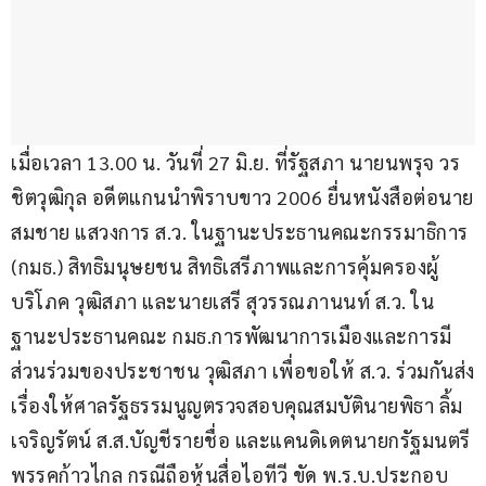
เมื่อเวลา 13.00 น. วันที่ 27 มิ.ย. ที่รัฐสภา นายนพรุจ วร
ชิตวุฒิกุล อดีตแกนนำพิราบขาว 2006 ยื่นหนังสือต่อนาย
สมชาย แสวงการ ส.ว. ในฐานะประธานคณะกรรมาธิการ 
(กมธ.) สิทธิมนุษยชน สิทธิเสรีภาพและการคุ้มครองผู้
บริโภค วุฒิสภา และนายเสรี สุวรรณภานนท์ ส.ว. ใน
ฐานะประธานคณะ กมธ.การพัฒนาการเมืองและการมี
ส่วนร่วมของประชาชน วุฒิสภา เพื่อขอให้ ส.ว. ร่วมกันส่ง
เรื่องให้ศาลรัฐธรรมนูญตรวจสอบคุณสมบัตินายพิธา ลิ้ม
เจริญรัตน์ ส.ส.บัญชีรายชื่อ และแคนดิเดตนายกรัฐมนตรี
พรรคก้าวไกล กรณีถือหุ้นสื่อไอทีวี ขัด พ.ร.บ.ประกอบ