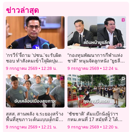
ข่าวล่าสุด
‘กรวีร์’จี้ถาม ‘ปชน.’จะรับผิด
“กองทุนพัฒนาการกีฬาแห่ง
ชอบ ทำสังคมเข้าใจผิดปม
ชาติ” หนุนจัดลูกหนัง “ยูธลีก”
‘นิรโทษกรรม’โยงเอื้อ ‘ฮั้ว
นำเทคโนโลยี DNA ยกระดับ
9 กรกฎาคม 2569
12:28 น.
9 กรกฎาคม 2569
12:24 น.
สว.’อย่างไร
นักกีฬาไทย
สสส. สานพลัง จ.ระยองสร้าง
‘ชัชชาติ’ คัมแบ๊กนั่งผู้ว่าฯ
พื้นที่สุขภาวะต้นแบบเด็กมี
กทม.คนที่ 17 สมัยที่ 2 ได้
กิจกรรมทางกายเพิ่มขึ้น 55%
ฤกษ์ขอพรก่อนเริ่มงาน
9 กรกฎาคม 2569
12:21 น.
9 กรกฎาคม 2569
12:20 น.