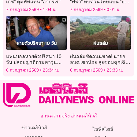
เกซ” คุมทัพแทน “อากีร์เร”
“ฟีฟ่า” ทบทวนโทษแบน “บา
โลกุน”
7 กรกฎาคม 2569
1:04 น.
7 กรกฎาคม 2569
0:01 น.
แฟนบอลหายตัวปริศนา 10
ฝนถล่มซัดถนนขาด! นายก
วัน ปล่อยญาติตามหาวุ่น
อบต.เขาน้อย ลุยซ่อมฉุกเฉิน
ขณะเจ้าตัวนั่งเชียร์บอลโลก
ชาวบ้านคาใจถนนส่อไม่ได้
6 กรกฎาคม 2569
23:34 น.
6 กรกฎาคม 2569
23:33 น.
สบายใจเฉิบ
มาตรฐาน
อ่านความจริง อ่านเดลินิวส์
ข่าวเดลินิวส์
ไลฟ์สไตล์