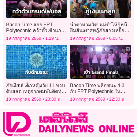
Bacon Time สอย FPT
น้ำตาท่วมวัด! แม่ร่ำไห้กู้หนี้
Polytechnic คว้าตั๋วเข้าแก
ยืมสินเผาศพกู้ภัยสาวเหยื่อ
รนด์ไฟนอล
‘โรงเบียร์ ณ ลาดพร้าว’
19 กรกฎาคม 2569
1:29 น.
19 กรกฎาคม 2569
0:05 น.
ภัยเงียบ! เด็กหญิงวัย 11 ขวบ
Bacon Time พลิกชนะ 4-3
ดับสลด เหตุจากผมพันติดท่อ
กับ FPT Polytechnic ใน
ระบายน้ำจนขึ้นจากก้นสระ
APL 2026!
18 กรกฎาคม 2569
23:39 น.
18 กรกฎาคม 2569
22:30 น.
ไม่ได้