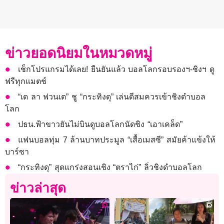
ข่าวยอดนิยมในหมวดหมู่
เช็กโปรแกรมได้เลย! ยืนยันแล้ว บอลโลกรอบรองฯ-ชิงฯ ดู
ฟรีทุกแมตช์
“เด ลา ฟวนเต” ชู “กระทิงดุ” เล่นดีสมควรเข้าชิงดำบอล
โลก
ปธน.ฟ้าขาวยันไม่บินดูบอลโลกนัดชิง “เอาเคล็ด”
แฟนบอลทุ่ม 7 ล้านบาทประมูล “เสื้อเมสซี” สมัยค้าแข้งให้
บาร์ซา
“กระทิงดุ” สุดแกร่งสอนเชิง “ตราไก่” ลิ่วชิงดำบอลโลก
ข่าวล่าสุด