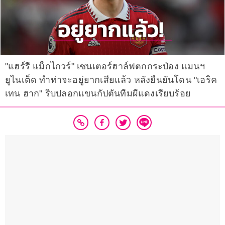
"แฮร์รี แม็กไกวร์" เซนเตอร์ฮาล์ฟตกกระป๋อง แมนฯ
ยูไนเต็ด ทำท่าจะอยู่ยากเสียแล้ว หลังยืนยันโดน "เอริค
เทน ฮาก" ริบปลอกแขนกัปตันทีมผีแดงเรียบร้อย