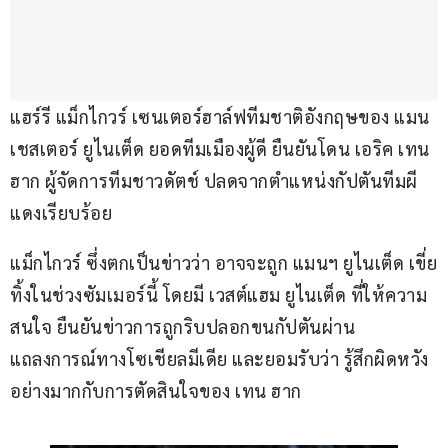
แฮร์รี แม็กไกวร์ เซนเตอร์ฮาล์ฟทีมชาติอังกฤษของ แมน
เชสเตอร์ ยูไนเต็ด ยอดทีมเมืองผู้ดี ยืนยันโดน เอริค เทน 
ฮาก ผู้จัดการทีมชาวดัตช์ ปลดจากตำแหน่งกัปตันทีมผี
แดงเรียบร้อย
แม็กไกวร์ ซึ่งตกเป็นข่าวว่า อาจจะถูก แมนฯ ยูไนเต็ด เขี่ย
ทิ้งในช่วงซัมเมอร์นี้ โดยมี เวสต์แฮม ยูไนเต็ด ที่ให้ความ
สนใจ ยืนยันข่าวการถูกริบปลอกขนกัปตันผ่าน
แถลงการณ์ทางโซเชียลมีเดีย และยอมรับว่า รู้สึกผิดหวัง
อย่างมากกับการตัดสินใจของ เทน ฮาก