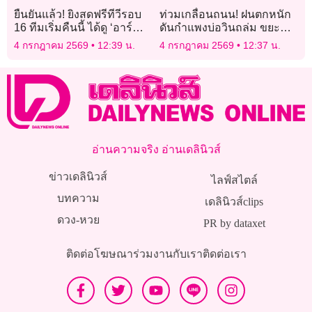
ยืนยันแล้ว! ยิงสดฟรีทีวีรอบ
ท่วมเกลื่อนถนน! ฝนตกหนัก
16 ทีมเริ่มคืนนี้ ได้ดู ‘อาร์
ดันกำแพงบ่อวินถล่ม ขยะ
เจน-อียิปต์’ แต่อด ‘แซมบ้า,
รีไซเคิลโรงงานไหลทะลัก
4 กรกฎาคม 2569
12:39 น.
4 กรกฎาคม 2569
12:37 น.
อังกฤษ, กระทิง’
เข้าหมู่บ้าน
อ่านความจริง อ่านเดลินิวส์
ข่าวเดลินิวส์
ไลฟ์สไตล์
บทความ
เดลินิวส์clips
ดวง-หวย
PR by dataxet
ติดต่อโฆษณา
ร่วมงานกับเรา
ติดต่อเรา