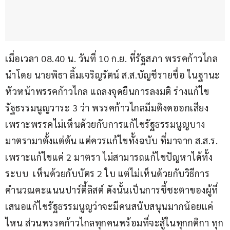
เมื่อเวลา 08.40 น. วันที่ 10 ก.ย. ที่รัฐสภา พรรคก้าวไกล 
นำโดย นายพิธา ลิ้มเจริญรัตน์ ส.ส.บัญชีรายชื่อ ในฐานะ
หัวหน้าพรรคก้าวไกล แถลงจุดยืนการลงมติ ร่างแก้ไข
รัฐธรรมนูญวาระ 3 ว่า พรรคก้าวไกลมีมติงดออกเสียง
เพราะพรรคไม่เห็นด้วยกับการแก้ไขรัฐธรรมนูญบาง
มาตรามาตั้งแต่ต้น แต่ควรแก้ไขทั้งฉบับ ที่มาจาก ส.ส.ร. 
เพราะแก้ไขแค่ 2 มาตรา ไม่สามารถแก้ไขปัญหาได้ทั้ง
ระบบ  เห็นด้วยกับบัตร 2 ใบ แต่ไม่เห็นด้วยกับวิธีการ
คำนวณคะแนนปาร์ตี้ลิสต์ ดังนั้นเป็นการชี้ชะตาของผู้ที่
เสนอแก้ไขรัฐธรรมนูญว่าจะมีคนสนับสนุนมากน้อยแค่
ไหน ส่วนพรรคก้าวไกลทุกคนพร้อมที่จะสู้ในทุกกติกา ทุก