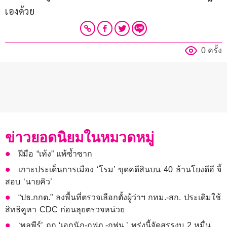
เองด้วย
0 ครั้ง
ข่าวยอดนิยมในหมวดหมู่
ฝีมือ “เท้ง” แพ้ซ้ำซาก
เกาะประเด็นการเมือง ‘โรม’ ขุดคดีสินบน 40 ล้านโยงดีอี จี้
สอบ ‘นายคิว’
“ปธ.กกต.” ลงพื้นที่ตรวจเลือกตั้งผู้ว่าฯ กทม.-สก. ประเดิมใช้
สิทธิคูหา CDC ก่อนลุยตรวจหน่วย
‘พลพีร์’ ถก ‘เอกนัฏ-กฟภ.-กฟน.’ พรุ่งนี้จัดสรรงบ 2 หมื่น