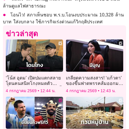
ล้านดูแลไฟสาธารณะ
โอนไว! สภาเห็นชอบ พ.ร.บ.โอนงบประมาณ 10,328 ล้าน
บาท ใส่งบกลาง ใช้ภารกิจเร่งด่วนแก้วิกฤติประเทศ
ข่าวล่าสุด
‘โน้ส อุดม’ เปิดปมแตกสลาย
เกลียดความสงสาร! ‘แก้วตา’
โดนคนสนิทโกงหมดตัว
ของขึ้นฟาดพรรคส้มออกมา
ช้ำใจต้องนับหนึ่งใหม่ในวัยนี้
ได้ถือว่ามีบุญ
4 กรกฎาคม 2569
12:44 น.
4 กรกฎาคม 2569
12:43 น.