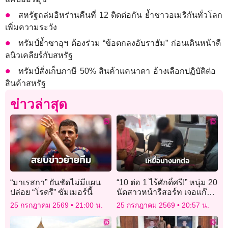
สหรัฐถล่มอิหร่านคืนที่ 12 ติดต่อกัน ย้ำชาวอเมริกันทั่วโลก
เพิ่มความระวัง
ทรัมป์ย้ำซาอุฯ ต้องร่วม “ข้อตกลงอับราฮัม” ก่อนเดินหน้าดี
ลนิวเคลียร์กับสหรัฐ
ทรัมป์สั่งเก็บภาษี 50% สินค้าแคนาดา อ้างเลือกปฏิบัติต่อ
สินค้าสหรัฐ
ข่าวล่าสุด
“มาเรสกา” ยันชัดไม่มีแผน
“10 ต่อ 1 ไร้ศักดิ์ศรี!” หนุ่ม 20
ปล่อย “โรดรี” ซัมเมอร์นี้
นัดสาวหน้ารีสอร์ท เจอแก๊ง
แฟนเก่าดักรุมสกรัม อ่วมอ้วก
25 กรกฎาคม 2569
21:00 น.
25 กรกฎาคม 2569
20:57 น.
เป็นเลือด