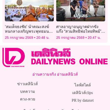
‘สมเด็จธงชัย’ นำคณะสงฆ์
ศาลอาญาอนุญาตฝากขัง
หนกลางเจริญพระพุทธมนต์
แก๊ง “สวมสิทธิพ่อไทยทิพย์”
นวัคคหายุสมธัมม์ถวาย
ปฏิเสธทุกข้อหา ได้ประกัน 3
25 กรกฎาคม 2569
20:48 น.
25 กรกฎาคม 2569
20:47 น.
‘พระบาทสมเด็จ
อีก 1 นอนคุก
พระเจ้าอยู่หัว’
อ่านความจริง อ่านเดลินิวส์
ข่าวเดลินิวส์
ไลฟ์สไตล์
บทความ
เดลินิวส์clips
ดวง-หวย
PR by dataxet