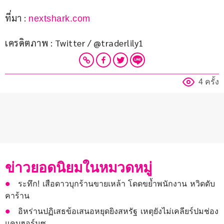
ที่มา : 
nextshark.com
เครดิตภาพ : Twitter / @traderlily1
4 ครั้ง
ข่าวยอดนิยมในหมวดหมู่
ระทึก! เสือดาวบุกร้านขายเหล้า โดดขย้ำพนักงาน หวิดดับ
คาร้าน
อิหร่านปฏิเสธข้อเสนอหยุดยิงสหรัฐ เหตุยังไม่เคลียร์ปมช่อง
แคบฮอร์มุซ