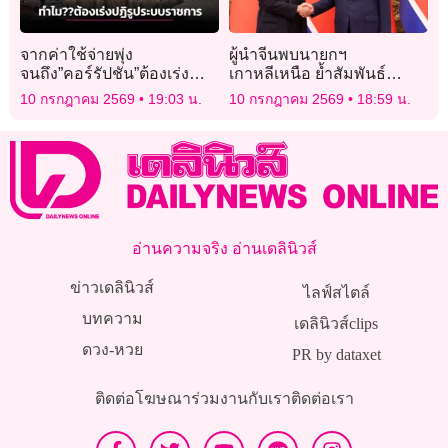
จากค่าใช้จ่ายพุ่ง
ผู้นำจีนพบนายกฯ
จนถึง”คอร์รัปชัน”ต้องเร่ง
เกาหลีเหนือ ย้ำสัมพันธ์
ปฏิรูประบบราชการ
แน่นแฟ้นครบรอบ 65 ปีสนธิ
10 กรกฎาคม 2569
19:03 น.
10 กรกฎาคม 2569
18:59 น.
สัญญา
อ่านความจริง อ่านเดลินิวส์
ข่าวเดลินิวส์
ไลฟ์สไตล์
บทความ
เดลินิวส์clips
ดวง-หวย
PR by dataxet
ติดต่อโฆษณา
ร่วมงานกับเรา
ติดต่อเรา