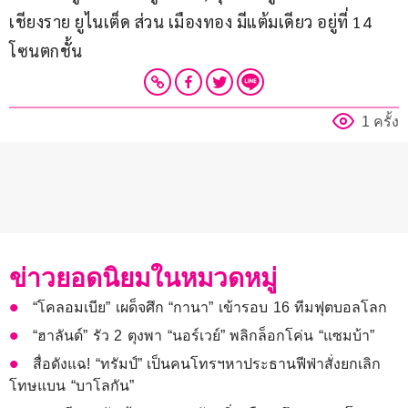
เชียงราย ยูไนเต็ด ส่วน เมืองทอง มีแต้มเดียว อยู่ที่ 14 
โซนตกชั้น
1 ครั้ง
ข่าวยอดนิยมในหมวดหมู่
“โคลอมเบีย” เผด็จศึก “กานา” เข้ารอบ 16 ทีมฟุตบอลโลก
“ฮาลันด์” รัว 2 ตุงพา “นอร์เวย์” พลิกล็อกโค่น “แซมบ้า”
สื่อดังแฉ! “ทรัมป์” เป็นคนโทรฯหาประธานฟีฟ่าสั่งยกเลิก
โทษแบน “บาโลกัน”