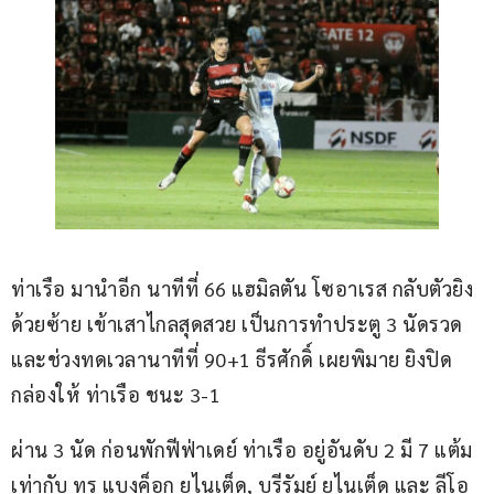
ท่าเรือ มานำอีก นาทีที่ 66 แฮมิลตัน โซอาเรส กลับตัวยิง
ด้วยซ้าย เข้าเสาไกลสุดสวย เป็นการทำประตู 3 นัดรวด 
และช่วงทดเวลานาทีที่ 90+1 ธีรศักดิ์ เผยพิมาย ยิงปิด
กล่องให้ ท่าเรือ ชนะ 3-1
ผ่าน 3 นัด ก่อนพักฟีฟ่าเดย์ ท่าเรือ อยู่อันดับ 2 มี 7 แต้ม 
เท่ากับ ทรู แบงค็อก ยูไนเต็ด, บุรีรัมย์ ยูไนเต็ด และ ลีโอ 