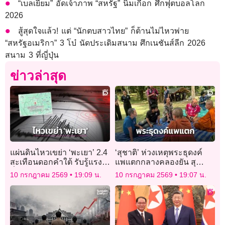
“เบลเยียม” อัดเจ้าภาพ “สหรัฐ” นิ่มเกือก ศึกฟุตบอลโลก
2026
สู้สุดใจแล้ว! แต่ “นักตบสาวไทย” ก็ต้านไม่ไหวพ่าย
“สหรัฐอเมริกา” 3 โบ๋ นัดประเดิมสนาม ศึกเนชันส์ลีก 2026
สนาม 3 ที่ญี่ปุ่น
ข่าวล่าสุด
แผ่นดินไหวเขย่า ‘พะเยา’ 2.4
‘สุชาติ’ ห่วงเหตุพระธุดงค์
สะเทือนดอกคำใต้ รับรู้แรง
แพแตกกลางคลองยัน สุ
สั่นไหว ยังไร้ความเสียหาย
ราษฎร์ฯช่วยได้แล้ว 11 รูป
10 กรกฎาคม 2569
19:09 น.
10 กรกฎาคม 2569
19:07 น.
ยังสูญหาย 1 รูป