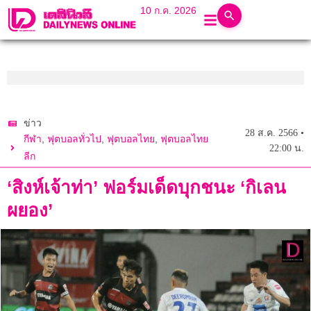
10 ก.ค. 2026
ข่าว
28 ส.ค. 2566 •
,
,
,
กีฬา
ฟุตบอลทั่วไป
ฟุตบอลไทย
ฟุตบอลไทย
22:00 น.
ลีก
‘สิงห์เจ้าท่า’ ฟอร์มเด็ดบุกชนะ ‘กิเลน
ผยอง’