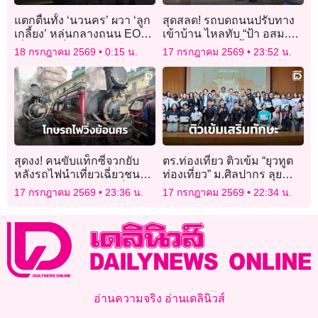
แตกตื่นทั้ง ‘นวนคร’ ผวา ‘ลูก
สุดสลด! รถบดถนนปรับทาง
เกลี้ยง’ หล่นกลางถนน EOD
เข้าบ้าน ไหลทับ “ป้า อสม.วัย
เก็บกู้ พบเป็นเพียง ‘โมเดล
60” ดับคาประตูรั้ว
18 กรกฎาคม 2569
0:15 น.
17 กรกฎาคม 2569
23:52 น.
ระเบิด M67’
สุดงง! คนขับแท็กซี่จวกยับ
ตร.ท่องเที่ยว ติวเข้ม “ยุวทูต
หลังรถไฟนำเที่ยวเฉี่ยวชนรถ
ท่องเที่ยว” ม.ศิลปากร ลุย
กลางถนน อ้างรถไฟ “วิ่งสวน
หลักสูตร CRAT “หลีก-ปิด-
17 กรกฎาคม 2569
23:36 น.
17 กรกฎาคม 2569
22:34 น.
เลน”
ป้องกัน” รับมือภัยฉุกเฉิน
อ่านความจริง อ่านเดลินิวส์