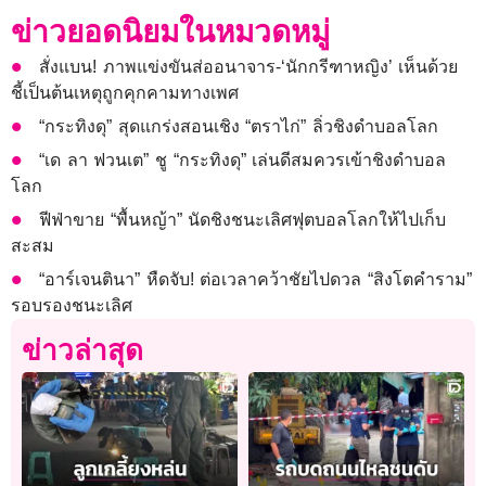
ข่าวยอดนิยมในหมวดหมู่
สั่งแบน! ภาพแข่งขันส่ออนาจาร-‘นักกรีฑาหญิง’ เห็นด้วย
ชี้เป็นต้นเหตุถูกคุกคามทางเพศ
“กระทิงดุ” สุดแกร่งสอนเชิง “ตราไก่” ลิ่วชิงดำบอลโลก
“เด ลา ฟวนเต” ชู “กระทิงดุ” เล่นดีสมควรเข้าชิงดำบอล
โลก
ฟีฟ่าขาย “พื้นหญ้า” นัดชิงชนะเลิศฟุตบอลโลกให้ไปเก็บ
สะสม
“อาร์เจนตินา” หืดจับ! ต่อเวลาคว้าชัยไปดวล “สิงโตคำราม”
รอบรองชนะเลิศ
ข่าวล่าสุด