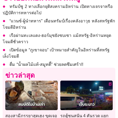
ทรัมป์ชู 2 ทางเลือกยุติสงครามอิหร่าน เปิดทางเจรจาหรือ
ปฏิบัติการทหารต่อไป
“แวนซ์-ผู้นำทหาร” เตือนทรัมป์เรื่องคลังอาวุธ หลังสหรัฐพัก
โจมตีอิหร่าน
เรือผ่านทะเลแดง-ฮอร์มุซยังซบเซา แม้สหรัฐ-อิหร่านหยุด
โจมตีชั่วคราว
เปิดข้อมูล “ภูเขาจอบ” เป้าหมายสำคัญในอิหร่านที่สหรัฐ
เล็งโจมตี
ดื่ม “น้ำผลไม้แท้-สมูทตี้” ช่วยลดซึมเศร้า!!
ข่าวล่าสุด
สองสามีภรรยาสุดเฮง ขุดเจอ
รถตู้ชนสนั่น 4 คันรวด แยก