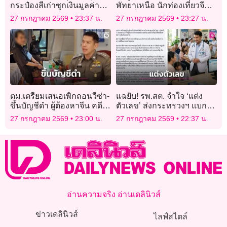
กระป๋องสีเก่าซุกเงินมูลค่า
พัทยาเหนือ นักท่องเที่ยวจีน-
เฉียดครึ่งแสน
ดูไบเจ็บระนาว
27 กรกฎาคม 2569
23:37 น.
27 กรกฎาคม 2569
23:27 น.
ตม.เตรียมเสนอเพิกถอนวีซ่า-
แฉยับ! รพ.สต. จำใจ ‘แต่ง
ขึ้นบัญชีดำ ผู้ต้องหาจีน คดี
ตัวเลข’ ส่งกระทรวงฯ แบก
โรงแรมทุนสีเทา
KPI ไม่ไหว โดนขู่ตัดงบ!
27 กรกฎาคม 2569
23:00 น.
27 กรกฎาคม 2569
22:37 น.
อ่านความจริง อ่านเดลินิวส์
ข่าวเดลินิวส์
ไลฟ์สไตล์