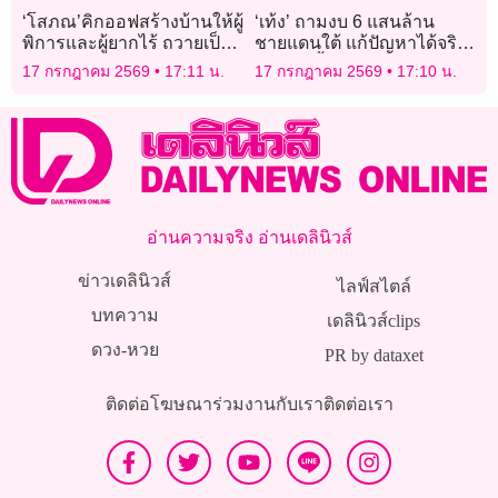
‘โสภณ’คิกออฟสร้างบ้านให้ผู้
‘เท้ง’ ถามงบ 6 แสนล้าน
พิการและผู้ยากไร้ ถวายเป็น
ชายแดนใต้ แก้ปัญหาได้จริง
พระราชกุศล
หรือไม่ จี้ตรวจสอบโปร่งใส
17 กรกฎาคม 2569
17:11 น.
17 กรกฎาคม 2569
17:10 น.
อ่านความจริง อ่านเดลินิวส์
ข่าวเดลินิวส์
ไลฟ์สไตล์
บทความ
เดลินิวส์clips
ดวง-หวย
PR by dataxet
ติดต่อโฆษณา
ร่วมงานกับเรา
ติดต่อเรา