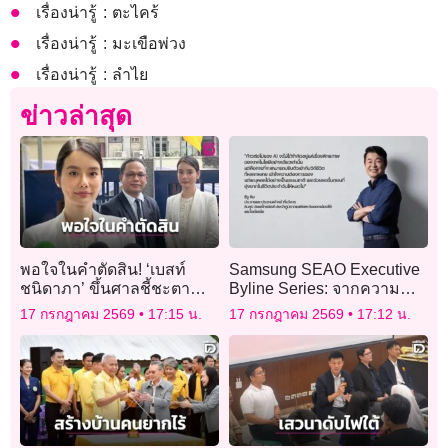
เรื่องน่ารู้ : ตะไคร้
เรื่องน่ารู้ : มะเขือพ่วง
เรื่องน่ารู้ : ลำไย
ข่าวล่าสุด
พอใจในคำตัดสิน! ‘เบสท์
Samsung SEAO Executive
ชนิดาภา’ ขึ้นศาลชี้ชะตา
Byline Series: จากความ
บัญชีม้า สูญ 1.2 ล้านในวัน
สะดวกสู่ชีวิตอัจฉริยะ:
17 กรกฎาคม 2569
17:15 น.
17 กรกฎาคม 2569
17:12 น.
เดียว ทำใจไม่หวังได้เงินคืน
เมื่อ AI กลายเป็นส่วนหนึ่ง
ของชีวิตประจำวัน