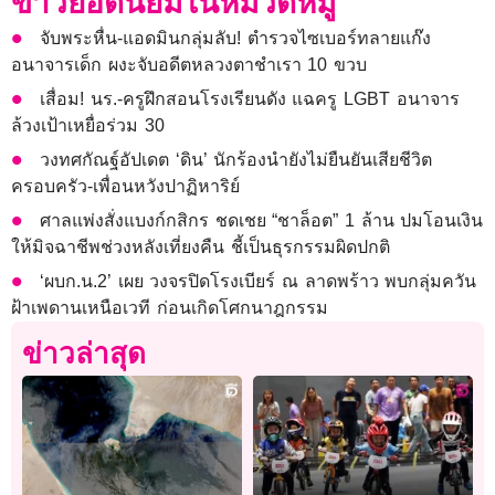
ข่าวยอดนิยมในหมวดหมู่
จับพระหื่น-แอดมินกลุ่มลับ! ตำรวจไซเบอร์ทลายแก๊ง
อนาจารเด็ก ผงะจับอดีตหลวงตาชำเรา 10 ขวบ
เสื่อม! นร.-ครูฝึกสอนโรงเรียนดัง แฉครู LGBT อนาจาร
ล้วงเป้าเหยื่อร่วม 30
วงทศกัณฐ์อัปเดต ‘ดิน’ นักร้องนำยังไม่ยืนยันเสียชีวิต
ครอบครัว-เพื่อนหวังปาฏิหาริย์
ศาลแพ่งสั่งแบงก์กสิกร ชดเชย “ชาล็อต” 1 ล้าน ปมโอนเงิน
ให้มิจฉาชีพช่วงหลังเที่ยงคืน ชี้เป็นธุรกรรมผิดปกติ
‘ผบก.น.2’ เผย วงจรปิดโรงเบียร์ ณ ลาดพร้าว พบกลุ่มควัน
ฝ้าเพดานเหนือเวที ก่อนเกิดโศกนาฎกรรม
ข่าวล่าสุด