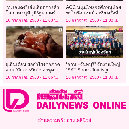
“ทะเลแดง” เส้นเลือดการค้า
ACC หนุนไทยจัดศึกหนูน้อย
โลก สมรภูมิภูมิรัฐศาสตร์
ขาไถชิงแชมป์เอเชีย ครั้งที่ 2
มหาอำนาจ
ในปี 2570
16 กรกฎาคม 2569
11:08 น.
16 กรกฎาคม 2569
11:08 น.
ยูเอ็นเตือน ผลกำไรจากภาค
“กกท.+จันทบุรี” จัดงานใหญ่
ส่วน “กัมอารบิก” ของซูดาน
“SAT Sports Tourism
มีส่วนสนับสนุนสงคราม
Festival 2026 ครบทั้งกีฬา-
16 กรกฎาคม 2569
11:06 น.
16 กรกฎาคม 2569
11:00 น.
ท่องเที่ยว-วัฒนธรรม คาด
สะพัด 50 ล้าน
อ่านความจริง อ่านเดลินิวส์