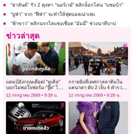
“ฮาลันด์” รัว 2 ตุงพา “นอร์เวย์” พลิกล็อกโค่น “แซมบ้า”
“ยูฟ่า” จวก “ฟีฟ่า” จะทำให้ฟุตบอลเน่าเฟะ
“ฟ้าขาว” พลิกนรกไล่แซงเชือด “มัมมี่” ช่วงนาทีบาป
ข่าวล่าสุด
แคมป์อังกฤษเดือด! “ทูเคิล”
กราดยิงที่เทศกาลลาตินใน
บอกไม่พอใจฟอร์ม-“จู๊ด” โต้
แคนาดา ดับ 2 เจ็บ 4 ตำรวจ
กลับคงไม่รู้ว่าการเล่นใน
เร่งล่าตัวมือปืน
12 กรกฎาคม 2569
9:39 น.
12 กรกฎาคม 2569
9:28 น.
สภาพแบบนี้มันเป็นยังไง