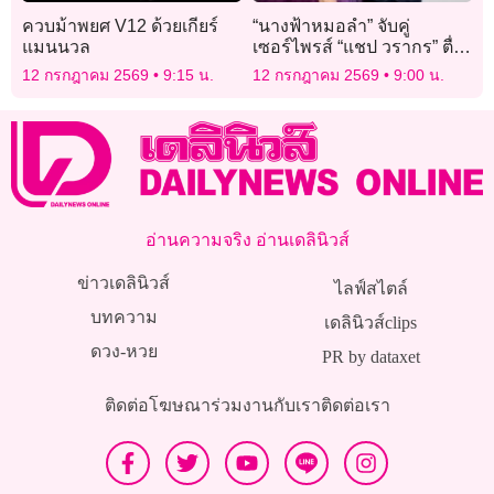
ควบม้าพยศ V12 ด้วยเกียร์
“นางฟ้าหมอลำ” จับคู่
แมนนวล
เซอร์ไพรส์ “แชป วรากร” ตื่น
เต้น ประกบหมอลำดาวรุ่ง
12 กรกฎาคม 2569
9:15 น.
12 กรกฎาคม 2569
9:00 น.
“ยูกิ เพ็ญผกา”
อ่านความจริง อ่านเดลินิวส์
ข่าวเดลินิวส์
ไลฟ์สไตล์
บทความ
เดลินิวส์clips
ดวง-หวย
PR by dataxet
ติดต่อโฆษณา
ร่วมงานกับเรา
ติดต่อเรา