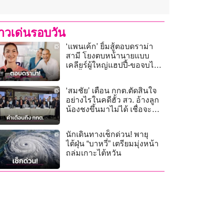
่าวเด่นรอบวัน
‘แพนเค้ก’ ยิ้มสู้ตอบดราม่า
สามี โยงตบหน้านายแบบ
เคลียร์ผู้ใหญ่แฮปปี้-ขอจบไม่
พูดซ้ำ!
‘สมชัย’ เตือน กกต.ตัดสินใจ
อย่างไรในคดีฮั้ว สว. อ้างลูก
น้องชงขึ้นมาไม่ได้ เชื่อจะมี
การขยายเวลา
นักเดินทางเช็กด่วน! พายุ
ไต้ฝุ่น “บาหวี่” เตรียมมุ่งหน้า
ถล่มเกาะไต้หวัน