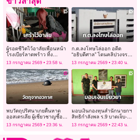
ข่าวล่าสุด
ผู้รอดชีวิตไว้อาลัยเพื่อนหน้า
ก.ต.ลงโทษไล่ออก อดีต
โรงเบียร์ลาดพร้าว ทิ้ง
“อธิบดีศาล” โดนคลิปวงจรปิด
รองเท้าไว้ดูต่างหน้า ยอดดับ
เข้าออกบ้านคู่ความตระกูล
13 กรกฎาคม 2569
23:58 น.
13 กรกฎาคม 2569
23:40 น.
28 ราย!
ดัง
พบวัตถุปริศนาเกยตื้นหาด
มอบเงินกองทุนสำนักนายกฯ
ออสเตรเลีย ผู้เชี่ยวชาญชี้อาจ
สิทธิกำลังพล ร.9 บาดเจ็บ-
เป็นขยะอวกาศ
เสียชีวิต เหตุซุ่มยิงชายแดน
13 กรกฎาคม 2569
23:36 น.
13 กรกฎาคม 2569
22:43 น.
ไทย-กัมพูชา