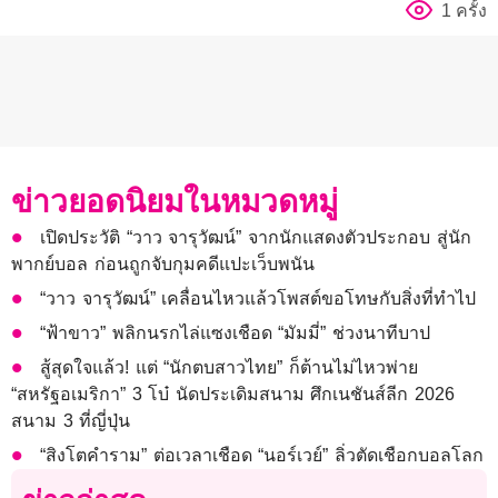
1 ครั้ง
ข่าวยอดนิยมในหมวดหมู่
เปิดประวัติ “วาว จารุวัฒน์” จากนักแสดงตัวประกอบ สู่นัก
พากย์บอล ก่อนถูกจับกุมคดีแปะเว็บพนัน
“วาว จารุวัฒน์” เคลื่อนไหวแล้วโพสต์ขอโทษกับสิ่งที่ทำไป
“ฟ้าขาว” พลิกนรกไล่แซงเชือด “มัมมี่” ช่วงนาทีบาป
สู้สุดใจแล้ว! แต่ “นักตบสาวไทย” ก็ต้านไม่ไหวพ่าย
“สหรัฐอเมริกา” 3 โบ๋ นัดประเดิมสนาม ศึกเนชันส์ลีก 2026
สนาม 3 ที่ญี่ปุ่น
“สิงโตคำราม” ต่อเวลาเชือด “นอร์เวย์” ลิ่วตัดเชือกบอลโลก