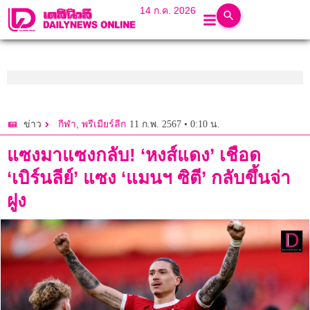
14 ก.ค. 2026
,
11 ก.พ. 2567 • 0:10 น.
ข่าว
กีฬา
พรีเมียร์ลีก
แซงมาแซงกลับ! ‘หงส์แดง’ เชือด
‘เบิร์นลีย์’ แซง ‘แมนฯ ซิตี’ กลับขึ้นจ่า
ฝูง