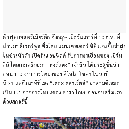
ศึกฟุตบอลพรีเมียร์ลีก อังกฤษ เมื่อวันเสาร์ที่ 10 ก.พ. ที่
ผ่านมา ลิเวอร์พูล ซึ่งโดน แมนเชสเตอร์ ซิตี แซงขึ้นจ่าฝูง
ในช่วงหัวค่ำ เปิดรังแอนฟิลด์ รับการมาเยือนของ เบิร์น
ลีย์ โดยเกมครึ่งแรก “หงส์แดง” เจ้าถิ่น ได้ประตูขึ้นนำ
ก่อน 1-0 จากการโหม่งของ ดีโอโก โชตา ในนาที
ที่ 31 แต่ถึงนาทีที่ 45 “เดอะ คลาเร็ตส์”​ มาตามตีเสมอ
เป็น 1-1 จากการโหม่งของ ดารา โอเช ก่อนจบครึ่งแรก
ด้วยสกอร์นี้ 