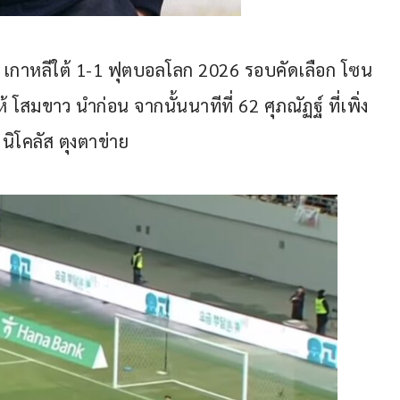
 เกาหลีใต้ 1-1 ฟุตบอลโลก 2026 รอบคัดเลือก โซน
ห้ โสมขาว นำก่อน จากนั้นนาทีที่ 62 ศุภณัฏฐ์ ที่เพิ่ง
นิโคลัส ตุงตาข่าย