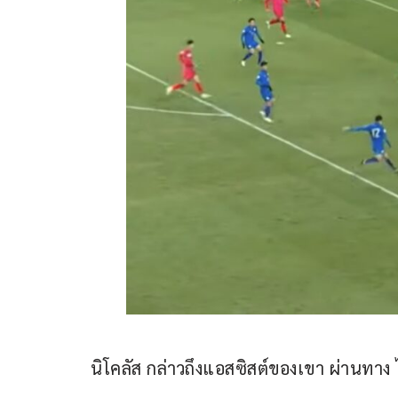
นิโคลัส กล่าวถึงแอสซิสต์ของเขา ผ่านทาง 