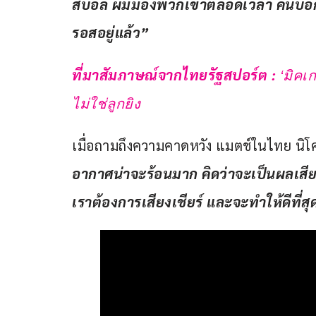
สบอล ผมมองพวกเขาตลอดเวลา คนบอกว่าผม
รอสอยู่แล้ว”
ที่มาสัมภาษณ์จากไทยรัฐสปอร์ต : 
‘มิคเ
ไม่ใช่ลูกยิง
เมื่อถามถึงความคาดหวัง แมตช์ในไทย นิโคล
อากาศน่าจะร้อนมาก คิดว่าจะเป็นผลเส
เราต้องการเสียงเชียร์ และจะทำให้ดีที่สุ