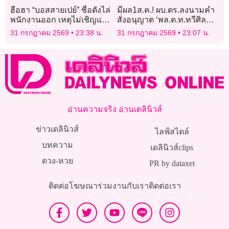
ฮือฮา “บอสสายเปย์” ชื่อดังไล่
มีผล1ส.ค.! ผบ.ตร.ลงนามคำ
พนักงานออก เหตุไม่เชิญแม่
สั่งอนุญาต ‘พล.ต.ท.ทวีศิลป์’
มางานแต่งเพราะอายหน้าตา
ลาออกจากราชการ
31 กรกฎาคม 2569
23:38 น.
31 กรกฎาคม 2569
23:07 น.
อ่านความจริง อ่านเดลินิวส์
ข่าวเดลินิวส์
ไลฟ์สไตล์
บทความ
เดลินิวส์clips
ดวง-หวย
PR by dataxet
ติดต่อโฆษณา
ร่วมงานกับเรา
ติดต่อเรา