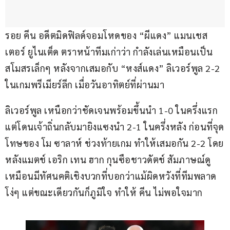
รอย คีน อดีตมิดฟิลด์จอมโหดของ “ผีแดง” แมนเชส
เตอร์ ยูไนเต็ด ตราหน้าทีมเก่าว่า กำลังเล่นเหมือนเป็น
สโมสรเล็กๆ หลังจากเสมอกับ “หงส์แดง” ลิเวอร์พูล 2-2 
ในเกมพรีเมียร์ลีก เมื่อวันอาทิตย์ที่ผ่านมา
ลิเวอร์พูล เหนือกว่าชัดเจนพร้อมขึ้นนำ 1-0 ในครึ่งแรก 
แต่โดนเจ้าถิ่นกลับมายิงแซงนำ 2-1 ในครึ่งหลัง ก่อนที่จุด
โทษของ โม ซาลาห์ ช่วงท้ายเกม ทำให้เสมอกัน 2-2 โดย
หลังแมตช์ เอริก เทน ฮาก กุนซือชาวดัตช์ สัมภาษณ์ดู
เหมือนมีทัศนคติเชิงบวกที่บอกว่าแม้ผิดหวังที่ทีมพลาด
โง่ๆ แต่ขณะเดียวกันก็ภูมิใจ ทำให้ คีน ไม่พอใจมาก