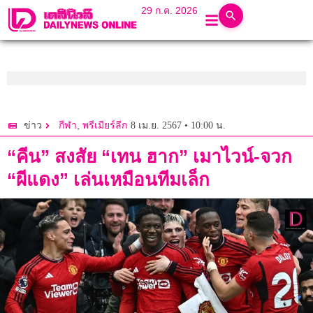
29 ก.ค. 2026
,
8 เม.ย. 2567 • 10:00 น.
ข่าว
กีฬา
พรีเมียร์ลีก
“คีน” สงสัย “เทน ฮาก” เมาไวน์-จวก
“ผีแดง” เล่นเหมือนทีมเล็ก