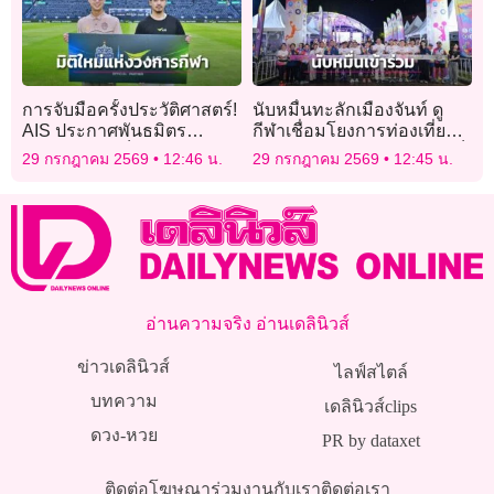
การจับมือครั้งประวัติศาสตร์!
นับหมื่นทะลักเมืองจันท์ ดู
AIS ประกาศพันธมิตร
กีฬาเชื่อมโยงการท่องเที่ยว
“บุรีรัมย์ ยูไนเต็ด”ร่วมพลิก
พร้อมชม “ลำไย-ก้อง-พาราด็
29 กรกฎาคม 2569
12:46 น.
29 กรกฎาคม 2569
12:45 น.
โฉมยกระดับอุตสาหกรรม
อกซ์” นำศิลปินขึ้นเวที
ฟุตบอลไทย สร้างมิติใหม่แห่ง
วงการกีฬา
อ่านความจริง อ่านเดลินิวส์
ข่าวเดลินิวส์
ไลฟ์สไตล์
บทความ
เดลินิวส์clips
ดวง-หวย
PR by dataxet
ติดต่อโฆษณา
ร่วมงานกับเรา
ติดต่อเรา