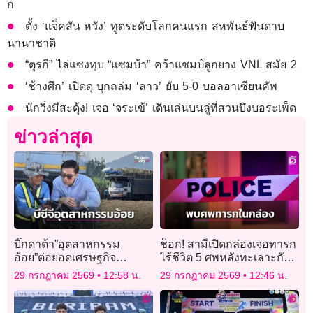
ก
ตั้ง ‘แจ็คสัน หวัง’ ทูตระดับโลกคนแรก สหพันธ์ฟันดาบ
นานาชาติ
“ตุรกี” ไล่แซงทุบ “แซมบ้า” คว้าแชมป์ลูกยาง VNL สมัย 2
‘ช้างศึก’ เปิดดุ บุกถล่ม ‘ลาว’ ยับ 5-0 บอลอาเซียนคัพ
นักวิ่งมีสะดุ้ง! เจอ ‘จระเข้’ เดินเล่นบนลู่ที่สวนบึงบอระเพ็ด
ข่าวล่าสุด
บิ๊กดาต้า”อุตสาหกรรม
ช็อก! สามีเปิดกล่องเจอทารก
อ้อย”ต่อยอดเศรษฐกิจ
ไร้ชีวิต 5 ศพหลังทะเลาะกับ
หมุนเวียน
ภรรยา
29 กรกฎาคม 2569
12:58 น.
29 กรกฎาคม 2569
12:46 น.