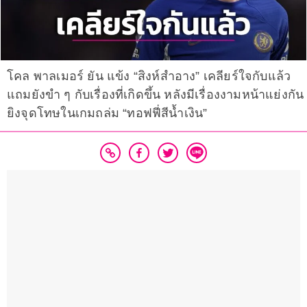
โคล พาลเมอร์ ยัน แข้ง “สิงห์สำอาง” เคลียร์ใจกับแล้ว
แถมยังขำ ๆ กับเรื่องที่เกิดขึ้น หลังมีเรื่องงามหน้าแย่งกัน
ยิงจุดโทษในเกมถล่ม “ทอฟฟี่สีน้ำเงิน”