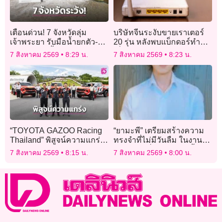
เตือนด่วน! 7 จังหวัดลุ่ม
บริษัทจีนระงับขายเราเตอร์
เจ้าพระยา รับมือน้ำยกตัว-
20 รุ่น หลังพบแบ็กดอร์ทำ
เฝ้าระวังริมน้ำใกล้ชิด
เสี่ยงถูกเจาะระบบ
7 สิงหาคม 2569
8:29 น.
7 สิงหาคม 2569
8:23 น.
“TOYOTA GAZOO Racing
“ยามะพี” เตรียมสร้างความ
Thailand” พิสูจน์ความแกร่ง
ทรงจำที่ไม่มีวันลืม ในงาน
พร้อมสู้ศึก “AXCR 2026”
คอนเสิร์ตที่ไทยปลายปีนี้!
7 สิงหาคม 2569
8:15 น.
7 สิงหาคม 2569
8:00 น.