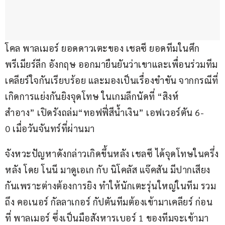
โคล พาลเมอร์ ยอดดาวเตะของ เชลซี ยอดทีมในศึก
พรีเมียร์ลีก อังกฤษ ออกมายืนยันว่าเขาและเพื่อนร่วมทีม
เคลียร์ใจกันเรียบร้อย และมองเป็นเรื่องขำขัน จากกรณีที่
เกิดการแย่งกันยิงจุดโทษ ในเกมลีกนัดที่ “สิงห์
สำอาง” เปิดรังถล่ม“ทอฟฟี่สีน้ำเงิน” เอฟเวอร์ตัน 6-
0 เมื่อวันจันทร์ที่ผ่านมา 
จังหวะปัญหาดังกล่าวเกิดขึ้นหลัง เชลซี ได้จุดโทษในครึ่ง
หลัง โดย โนนี มาดูเอเก กับ นิโคลัส แจ๊คสัน มีปากเสียง
กันเพราะต่างต้องการยิง ทำให้นักเตะรุ่นใหญ่ในทีม รวม
ถึง คอเนอร์ กัลลาเกอร์ กัปตันทีมต้องเข้ามาเคลียร์ ก่อน
ที่ พาลเมอร์ ซึ่งเป็นมือสังหารเบอร์ 1 ของทีมจะเข้ามา