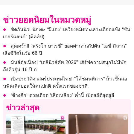
ข่าวยอดนิยมในหมวดหมู่
ซัดกันนัว! นักเตะ “ผีแดง” เหวี่ยงหมัดทะเลาะเดือดแข้ง “ซัน
เดอร์แลนด์” (มีคลิป)
สุดเศร้า!! “ฟรังโก บาเรซี” ยอดตำนานกัปตัน “เอซี มิลาน”
เสียชีวิตในวัย 66 ปี
มันส์ต่อเนื่อง! “เดลินิวส์คัพ 2026” เสิร์ฟความสนุกไม่มีพัก
ถึงคิวรุ่น 16 ปี ก
เปิดประวัติศาสตร์ประเทศไทย! “โค้ชคนพิการ” ก้าวขึ้นสอ
นพิคเคิลบอลให้คนปกติ ครั้งแรกของชาติ
‘ช้างศึก’ ดวลเดือด ‘เสือเหลือง’ ค่ำนี้ เปิดสถิติสุดสูสี
ข่าวล่าสุด