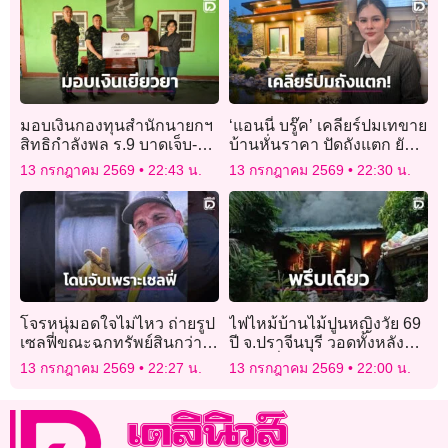
มอบเงินกองทุนสำนักนายกฯ
‘แอนนี่ บรู๊ค’ เคลียร์ปมเทขาย
สิทธิกำลังพล ร.9 บาดเจ็บ-
บ้านหั่นราคา ปัดถังแตก ยัน
เสียชีวิต เหตุซุ่มยิงชายแดน
งานออนไลน์ยังปัง
13 กรกฎาคม 2569
22:43 น.
13 กรกฎาคม 2569
22:30 น.
ไทย-กัมพูชา
โจรหนุ่มอดใจไม่ไหว ถ่ายรูป
ไฟไหม้บ้านไม้ปูนหญิงวัย 69
เซลฟี่ขณะฉกทรัพย์สินกว่า 3
ปี จ.ปราจีนบุรี วอดทั้งหลัง
ล้าน โดนตำรวจตามรอยจน
เจ้าตัวนั่งอยู่หน้าบ้านรอด
13 กรกฎาคม 2569
22:27 น.
13 กรกฎาคม 2569
22:00 น.
เจอ
หวุดหวิด