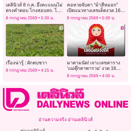
เดลินิวส์ 8 ก.ค. อึ้งคะแนนไม่
คอหวยจับตา “ม้าสีหมอก”
ตรงคำตอบ โกงสอบสถ. โยน
เปิดแนวทางเลขเด็ดงวด 16
ปปช.เชือด5พันคน
ก.ค. 69 ชูเลขเด่น ลุ้นเลขท้าย
8 กรกฎาคม 2569
5:30 น.
8 กรกฎาคม 2569
5:00 น.
2 ตัว
เรื่องน่ารู้ : ผักตบชวา
มาตามนัด! เจาะเลขตาราง
‘แม่ตุ๊กตาพารวย’ งวด 16
8 กรกฎาคม 2569
4:15 น.
ก.ค. 69 คอหวยแห่ซูมเลข
8 กรกฎาคม 2569
4:00 น.
ชอบ-ตัวเลข 9 ช่อง”
อ่านความจริง อ่านเดลินิวส์
ข่าวเดลินิวส์