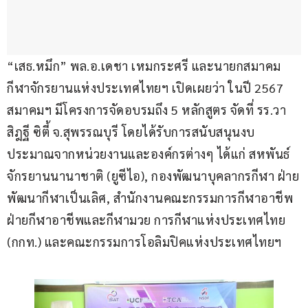
“เสธ.หมึก” พล.อ.เดชา เหมกระศรี และนายกสมาคม
กีฬาจักรยานแห่งประเทศไทยฯ เปิดเผยว่า ในปี 2567 
สมาคมฯ มีโครงการจัดอบรมถึง 5 หลักสูตร จัดที่ รร.วา
สิฎฐี ซิตี้ จ.สุพรรณบุรี โดยได้รับการสนับสนุนงบ
ประมาณจากหน่วยงานและองค์กรต่างๆ ได้แก่ สหพันธ์
จักรยานนานาชาติ (ยูซีไอ), กองพัฒนาบุคลากรกีฬา ฝ่าย
พัฒนากีฬาเป็นเลิศ, สำนักงานคณะกรรมการกีฬาอาชีพ 
ฝ่ายกีฬาอาชีพและกีฬามวย การกีฬาแห่งประเทศไทย 
(กกท.) และคณะกรรมการโอลิมปิคแห่งประเทศไทยฯ