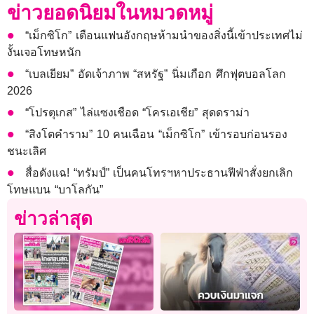
ข่าวยอดนิยมในหมวดหมู่
“เม็กซิโก” เตือนแฟนอังกฤษห้ามนำของสิ่งนี้เข้าประเทศไม่
งั้นเจอโทษหนัก
“เบลเยียม” อัดเจ้าภาพ “สหรัฐ” นิ่มเกือก ศึกฟุตบอลโลก
2026
“โปรตุเกส” ไล่แซงเชือด “โครเอเชีย” สุดดราม่า
“สิงโตคำราม” 10 คนเฉือน “เม็กซิโก” เข้ารอบก่อนรอง
ชนะเลิศ
สื่อดังแฉ! “ทรัมป์” เป็นคนโทรฯหาประธานฟีฟ่าสั่งยกเลิก
โทษแบน “บาโลกัน”
ข่าวล่าสุด