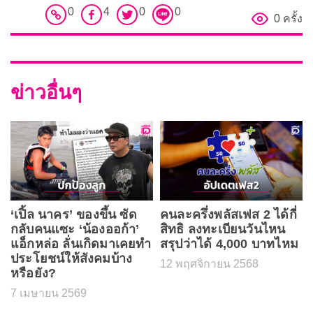
0
4
0
0
0 ครั้ง
ข่าวอื่นๆ
‘เปิ้ล นาคร’ ของขึ้น ซัด
คนละครึ่งพลัสเฟส 2 ได้กี่
กลับคนแซะ ‘น้องออก้า’
สิทธิ ลงทะเบียนวันไหน
แอ็กหล่อ ลั่นเกิดมาเคยทำ
สรุปว่าได้ 4,000 บาทไหม
ประโยชน์ให้สังคมบ้าง
12 พฤศจิกายน 2568
หรือยัง?
7 เมษายน 2569