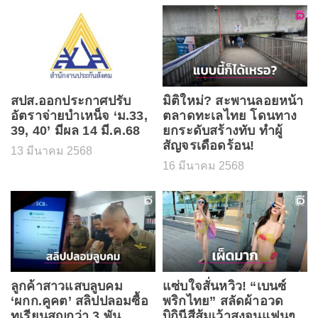
สปส.ออกประกาศปรับ
มิติใหม่? สะพานลอยหน้า
อัตราจ่ายบำเหน็จ ‘ม.33,
ตลาดทะเลไทย โดนทาง
39, 40’ มีผล 14 มี.ค.68
ยกระดับสร้างทับ ทำผู้
สัญจรเดือดร้อน!
13 มีนาคม 2568
16 มีนาคม 2568
ลูกค้าสาวแสบลูบคม
แซ่บใจสั่นหวิว! “เบนซ์
‘ผกก.คูคต’ สลิปปลอมซื้อ
พริกไทย” สลัดผ้าอวด
ทุเรียนสูญกว่า 3 พัน
บิกินีสีส้มเว้าสูงจนแฟนๆ