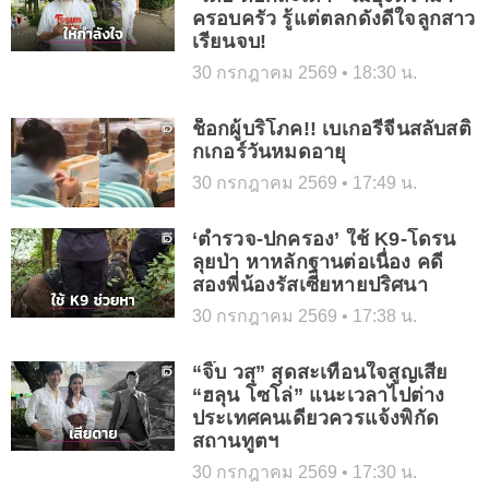
ครอบครัว รู้แต่ตลกดังดีใจลูกสาว
เรียนจบ!
30 กรกฎาคม 2569
18:30 น.
ช็อกผู้บริโภค!! เบเกอรี่จีนสลับสติ
กเกอร์วันหมดอายุ
30 กรกฎาคม 2569
17:49 น.
‘ตำรวจ-ปกครอง’ ใช้ K9-โดรน
ลุยป่า หาหลักฐานต่อเนื่อง คดี
สองพี่น้องรัสเซียหายปริศนา
30 กรกฎาคม 2569
17:38 น.
“จิ๊บ วสุ” สุดสะเทือนใจสูญเสีย
“ฮลุน โซโล่” แนะเวลาไปต่าง
ประเทศคนเดียวควรแจ้งพิกัด
สถานทูตฯ
30 กรกฎาคม 2569
17:30 น.