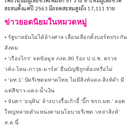
โดยวันนี้มีผู้เสียชีวิตเพิ่มอีก 97 ราย ทำให้มีผู้เสียชีวิต
สะสมตั้งแต่ปี 2563 มียอดสะสมสูงถึง 17,111 ราย
ข่าวยอดนิยมในหมวดหมู่
รัฐบาลยันไม่ได้อ้างศาล เลื่อนเลือกตั้งบอร์ดประกัน
สังคม
‘เรืองไกร’ จดข้อมูล ภงด.90 ร้อง ป.ป.ช. ตรวจ
‘เท้ง-ไหม-ภาวุธ-มาร์ค’ ยื่นบัญชีถูกต้องหรือไม่
‘มท.1’ ปัดรีเซตมหาดไทย ไม่มีสิงห์แดง-สิงห์ดำ มี
แต่สีขาว-แดง-น้ำเงิน
จับตา ‘อนุทิน’ ล้างบางรื้อเก้าอี้ ‘บิ๊ก ขรก.มท.’ ลอต
ใหญ่หลายตำแหน่งตามนโยบายรีเซต ‘เหล่าสิงห์’
ส.ค.นี้