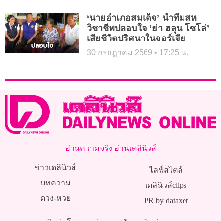
‘นายอำเภอสมเด็จ’ นำทีมสห
วิชาชีพปลอบใจ ‘ย่า ฮลุน โซโล่’
เสียชีวิตปริศนาในจอร์เจีย
30 กรกฎาคม 2569
17:25 น.
อ่านความจริง อ่านเดลินิวส์
ข่าวเดลินิวส์
ไลฟ์สไตล์
บทความ
เดลินิวส์clips
ดวง-หวย
PR by dataxet