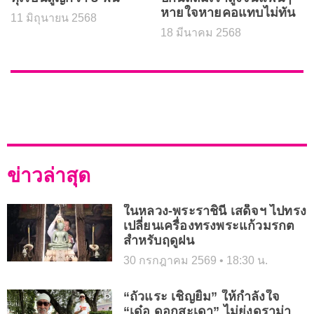
หายใจหายคอแทบไม่ทัน
11 มิถุนายน 2568
18 มีนาคม 2568
ข่าวล่าสุด
ในหลวง-พระราชินี เสด็จฯ ไปทรง
เปลี่ยนเครื่องทรงพระแก้วมรกต
สำหรับฤดูฝน
30 กรกฎาคม 2569
18:30 น.
“ถั่วแระ เชิญยิ้ม” ให้กำลังใจ
“เด๋อ ดอกสะเดา” ไม่ยุ่งดราม่า