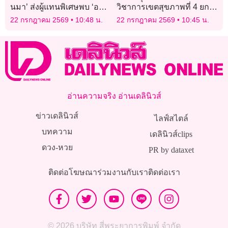
นมา’ ส่งผู้แทนพิเศษพบ ‘ออง
วิชาการเขตสุขภาพที่ 4 ยก
ซาน ซูจี’ ไทยหนุนไม่โดด
ระดับการแพทย์แผนไทยยา
22 กรกฎาคม 2569
10:48 น.
22 กรกฎาคม 2569
10:45 น.
เดี่ยวเมียนมา
สมุนไพรสู่ความยั่งยืน
อ่านความจริง อ่านเดลินิวส์
ข่าวเดลินิวส์
ไลฟ์สไตล์
บทความ
เดลินิวส์clips
ดวง-หวย
PR by dataxet
ติดต่อโฆษณา
ร่วมงานกับเรา
ติดต่อเรา
© 2026 บริษัท สี่พระยาการพิมพ์ จำกัด