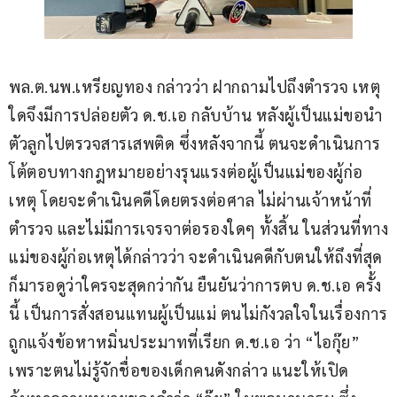
พล.ต.นพ.เหรียญทอง กล่าวว่า ฝากถามไปถึงตำรวจ เหตุ
ใดจึงมีการปล่อยตัว ด.ช.เอ กลับบ้าน หลังผู้เป็นแม่ขอนำ
ตัวลูกไปตรวจสารเสพติด ซึ่งหลังจากนี้ ตนจะดำเนินการ
โต้ตอบทางกฎหมายอย่างรุนแรงต่อผู้เป็นแม่ของผู้ก่อ
เหตุ โดยจะดำเนินคดีโดยตรงต่อศาล ไม่ผ่านเจ้าหน้าที่
ตำรวจ และไม่มีการเจรจาต่อรองใดๆ ทั้งสิ้น ในส่วนที่ทาง
แม่ของผู้ก่อเหตุได้กล่าวว่า จะดำเนินคดีกับตนให้ถึงที่สุด 
ก็มารอดูว่าใครจะสุดกว่ากัน ยืนยันว่าการตบ ด.ช.เอ ครั้ง
นี้ เป็นการสั่งสอนแทนผู้เป็นแม่ ตนไม่กังวลใจในเรื่องการ
ถูกแจ้งข้อหาหมิ่นประมาทที่เรียก ด.ช.เอ ว่า “ไอกุ๊ย” 
เพราะตนไม่รู้จักชื่อของเด็กคนดังกล่าว แนะให้เปิด