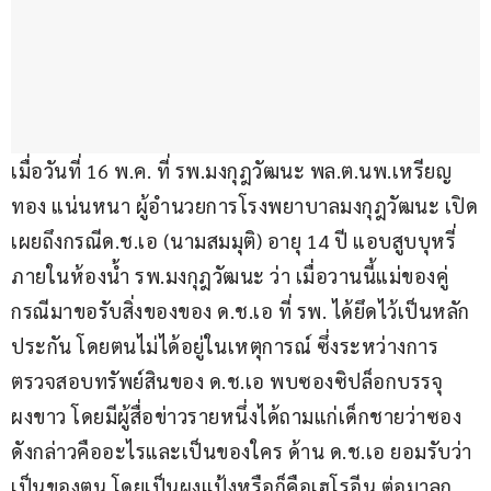
เมื่อวันที่ 16 พ.ค. ที่ รพ.มงกุฎวัฒนะ พล.ต.นพ.เหรียญ
ทอง แน่นหนา ผู้อำนวยการโรงพยาบาลมงกุฎวัฒนะ เปิด
เผยถึงกรณีด.ช.เอ (นามสมมุติ) อายุ 14 ปี แอบสูบบุหรี่
ภายในห้องน้ำ รพ.มงกุฎวัฒนะ ว่า เมื่อวานนี้แม่ของคู่
กรณีมาขอรับสิ่งของของ ด.ช.เอ ที่ รพ. ได้ยึดไว้เป็นหลัก
ประกัน โดยตนไม่ได้อยู่ในเหตุการณ์ ซึ่งระหว่างการ
ตรวจสอบทรัพย์สินของ ด.ช.เอ พบซองซิปล็อกบรรจุ
ผงขาว โดยมีผู้สื่อข่าวรายหนึ่งได้ถามแก่เด็กชายว่าซอง
ดังกล่าวคืออะไรและเป็นของใคร ด้าน ด.ช.เอ ยอมรับว่า
เป็นของตน โดยเป็นผงแป้งหรือก็คือเฮโรอีน ต่อมาลูก