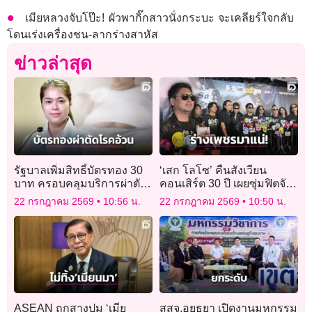
เมียหลวงจับโป๊ะ! ผัวพากิ๊กสาวนั่งกระบะ จะเคลียร์ใจกลับ
โดนเร่งเครื่องชน-ลากร่างสาหัส
ข่าวล่าสุด
รัฐบาลเพิ่มสิทธิ์บัตรทอง 30
‘เสก โลโซ’ คืนสังเวียน
บาท ครอบคลุมบริการผ่าตัด
คอนเสิร์ต 30 ปี เผยซุ่มฟิตจัด
โรคอ้วนภาวะรุนแรง
ฉีดพุงกู้ร่างเพชร สะเทือนรา
22 กรกฎาคม 2569
10:56 น.
22 กรกฎาคม 2569
10:50 น.
ชมังฯ
ASEAN ถกสางปม ‘เมีย
สสจ.อยุธยา เปิดงานมหกรรม