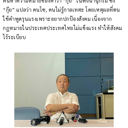
ค้นหาความหมายของคำว่า “กุ๊ย” ในพจนานุกรม ซึ่ง 
“กุ๊ย” แปลว่า คนโซ, คนไม่รู้กาลเทศะ โดยเหตุผลที่ตน
ใช้คำพูดรุนแรงเพราะอยากปกป้องสังคม เนื่องจาก
กฎหมายในประเทศประเทศไทยไม่แข็งแรง ทำให้สังคม
ไร้ระเบียบ