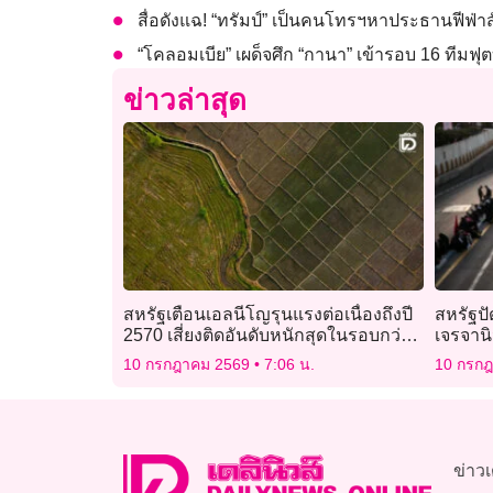
สื่อดังแฉ! “ทรัมป์” เป็นคนโทรฯหาประธานฟีฟ่า
“โคลอมเบีย” เผด็จศึก “กานา” เข้ารอบ 16 ทีมฟ
ข่าวล่าสุด
สหรัฐเตือนเอลนีโญรุนแรงต่อเนื่องถึงปี
สหรัฐปั
2570 เสี่ยงติดอันดับหนักสุดในรอบกว่า
เจรจานิ
70 ปี
10 กรกฎาคม 2569
7:06 น.
10 กรก
ข่าวเ