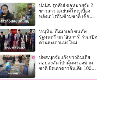
ป.ป.ส. รุกคืบ! ขอหมายจับ 2
ชาวลาว เอเย่นต์ใหญ่เบื้อง
หลังเฮโรอีนข้ามชาติ เชื่อ
เชื่อมโยงแอร์สาว
​‘อนุทิน’ ถึงมาเลย์ ขนทัพ
รัฐมนตรี ถก ‘อันวาร์’ ร่วมเปิด
ด่านสะเดาแห่งใหม่
ปทส.บุกจับแก๊งชาวอินเดีย
ลอบส่งสัตว์ป่าคุ้มครองข้าม
ชาติ ยึดเต่าดาวอินเดีย 100
ตัว ชะนี-ค่าง พร้อมขยายผล
เครือข่าย