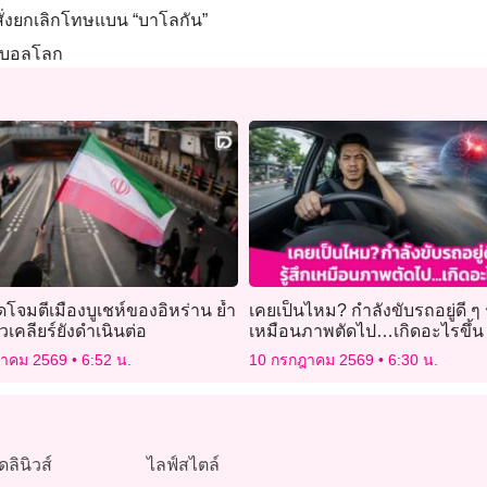
สั่งยกเลิกโทษแบน “บาโลกัน”
ุตบอลโลก
ดโจมตีเมืองบูเชห์ของอิหร่าน ย้ำ
เคยเป็นไหม? กำลังขับรถอยู่ดี ๆ ร
วเคลียร์ยังดำเนินต่อ
เหมือนภาพตัดไป…เกิดอะไรขึ้น 
โรคหลอดเลือดสมอง หรือ Strok
ฎาคม 2569
6:52 น.
10 กรกฎาคม 2569
6:30 น.
เปล่า?
ดลินิวส์
ไลฟ์สไตล์