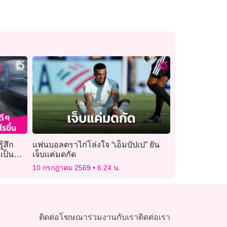
ู้สึก
แฟนบอลตราไก่โล่งใจ “เอ็มบัปเป” ยัน
เป็น
เจ็บแค่มดกัด
e หรือ
10 กรกฎาคม 2569
6:24 น.
ติดต่อโฆษณา
ร่วมงานกับเรา
ติดต่อเรา