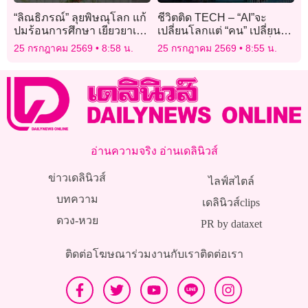
“ลิณธิภรณ์” ลุยพิษณุโลก แก้
ชีวิตติด TECH – “AI”จะ
ปมร้อนการศึกษา เยียวยาเด็ก
เปลี่ยนโลกแต่ “คน” เปลี่ยน
ไฟไหม้บ้าน–ช่วยนักเรียน
เกม! อนาคต AI ไทยอยู่ที่คน
25 กรกฎาคม 2569
8:58 น.
25 กรกฎาคม 2569
8:55 น.
ยากจน
ไม่ใช่เทคโนโลยี
อ่านความจริง อ่านเดลินิวส์
ข่าวเดลินิวส์
ไลฟ์สไตล์
บทความ
เดลินิวส์clips
ดวง-หวย
PR by dataxet
ติดต่อโฆษณา
ร่วมงานกับเรา
ติดต่อเรา