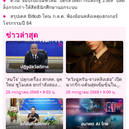
ด่วน! จ่อปรับเกณฑ์ใหม่ “บัตรสวัสดิการแห่งรัฐ 2569” ปลด
ล็อกรถเก่า-ให้สิทธินักศึกษานอกระบบ
สรุปเคส Bitkub โดน ก.ล.ต. ฟ้องย้อนหลังเหตุแฮกเกอร์
โจรกรรมปี 64
ข่าวล่าสุด
‘สมใจ’ ปลุกเครื่อง สกสค. ยุค
“หวังฉู่หรัน-จางหลิงเฮ่อ” เปิด
ใหม่ ชูโมเดล ยกกำลังสอง
ฉากรัก-แค้นสุดเข้มข้นในซี
ปฏิรูปสวัสดิการ ดันองค์กร
รีส์จีน “Overdo หากวินาทีนั้น
25 กรกฎาคม 2569
9:03 น.
25 กรกฎาคม 2569
9:00 น.
โปร่งใส
ไม่พบเธอ”