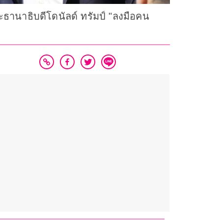
ะธานาธิบดีโดนัลด์ ทรัมป์ "ลงมือคน