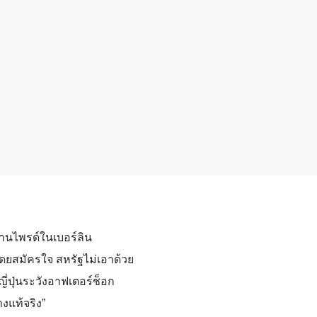
งานไพรด์ในเบอร์ลิน
ยสมัครใจ สหรัฐไม่เอาด้วย
ญี่ปุ่นระวังอาฟเตอร์ช็อก
างแท้จริง”