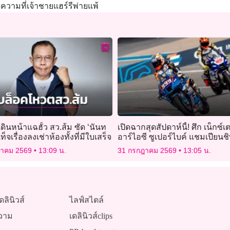
ความที่เจ้าชายแฮร์รีพ่ายแพ้
เดินหน้าแฉฮั้ว สว.ส้ม ซัด ‘นันท
เปิดฉากสุดสัปดาห์นี้! ศึก เน็กซ์เต
ท็จเรื่องลงเช่าห้องทั้งที่มีใบเสร็จ
อาร์ไอซี ซูเปอร์ไบค์ แชมเปียนช
สนาม 2 ที่บุรีรัมย์
ฎาคม 2569
13:09 น.
31 กรกฎาคม 2569
13:05 น.
ดลินิวส์
ไลฟ์สไตล์
วาม
เดลินิวส์clips