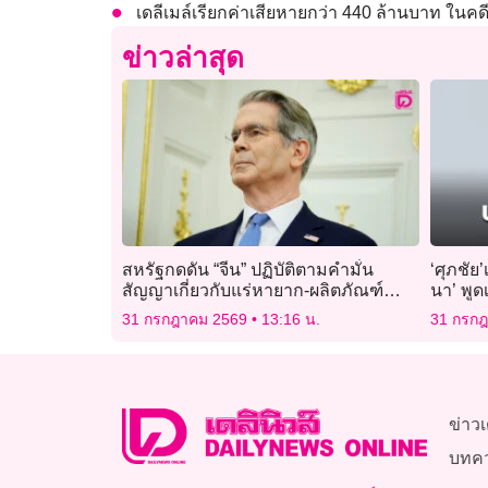
เดลีเมล์เรียกค่าเสียหายกว่า 440 ล้านบาท ในคดี
ข่าวล่าสุด
สหรัฐกดดัน “จีน” ปฏิบัติตามคำมั่น
‘ศุภชัย’
สัญญาเกี่ยวกับแร่หายาก-ผลิตภัณฑ์
นา’ พูดเ
เกษตร
31 กรกฎาคม 2569
13:16 น.
31 กรก
ข่าวเ
บทค