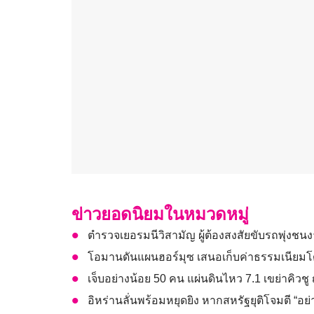
ข่าวยอดนิยมในหมวดหมู่
ตำรวจเยอรมนีวิสามัญ ผู้ต้องสงสัยขับรถพุ่งชน
โอมานดันแผนฮอร์มุซ เสนอเก็บค่าธรรมเนียมโด
เจ็บอย่างน้อย 50 คน แผ่นดินไหว 7.1 เขย่าคิวชู 
อิหร่านลั่นพร้อมหยุดยิง หากสหรัฐยุติโจมตี “อย่