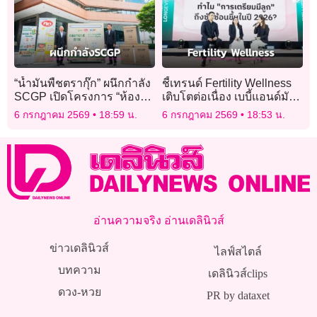
“น้ำมันพืชตรากุ๊ก” ผนึกกำลัง
ชี้เทรนด์ Fertility Wellness
SCGP เปิดโครงการ “ห้อง
เติบโตต่อเนื่อง เบบี้แอนด์มัมฯ
สมุดสีเขียว”
เดินหน้ายกระดับองค์ความรู้
6 กรกฎาคม 2569
18:59 น.
6 กรกฎาคม 2569
18:53 น.
อ่านความจริง อ่านเดลินิวส์
ข่าวเดลินิวส์
ไลฟ์สไตล์
บทความ
เดลินิวส์clips
ดวง-หวย
PR by dataxet