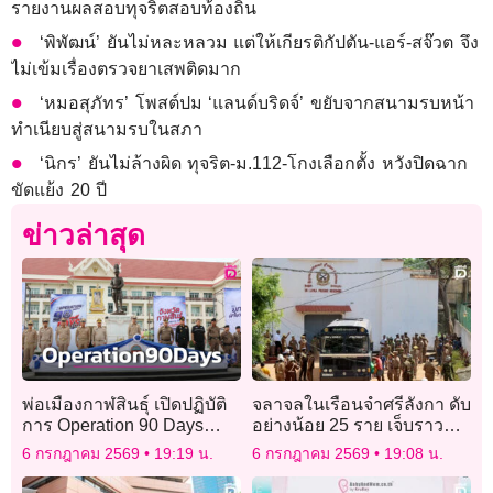
รายงานผลสอบทุจริตสอบท้องถิ่น
‘พิพัฒน์’ ยันไม่หละหลวม แต่ให้เกียรติกัปตัน-แอร์-สจ๊วต จึง
ไม่เข้มเรื่องตรวจยาเสพติดมาก
‘หมอสุภัทร’ โพสต์ปม ‘แลนด์บริดจ์’ ขยับจากสนามรบหน้า
ทำเนียบสู่สนามรบในสภา
‘นิกร’ ยันไม่ล้างผิด ทุจริต-ม.112-โกงเลือกตั้ง หวังปิดฉาก
ขัดแย้ง 20 ปี
ข่าวล่าสุด
พ่อเมืองกาฬสินธุ์ เปิดปฏิบัติ
จลาจลในเรือนจำศรีลังกา ดับ
การ Operation 90 Days
อย่างน้อย 25 ราย เจ็บราว
พิฆาตยาเสพติด
100 คน
6 กรกฎาคม 2569
19:19 น.
6 กรกฎาคม 2569
19:08 น.