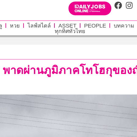
ู
หวย
ไลฟ์สไตล์
ASSET
PEOPLE
บทความ
ทุกทิศทั่วไทย
 พาดผ่านภูมิภาคโทโฮกุของญี่