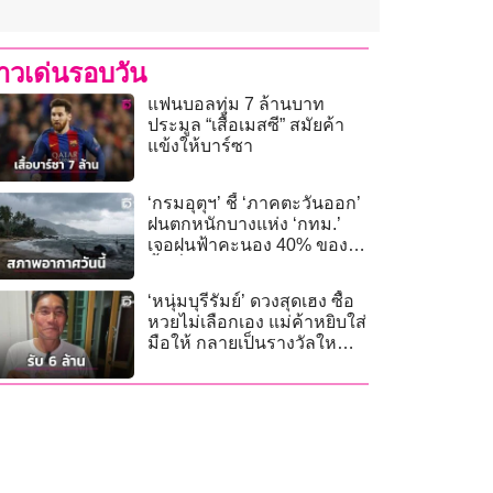
่าวเด่นรอบวัน
แฟนบอลทุ่ม 7 ล้านบาท
ประมูล “เสื้อเมสซี” สมัยค้า
แข้งให้บาร์ซา
‘กรมอุตุฯ’ ชี้ ‘ภาคตะวันออก’
ฝนตกหนักบางแห่ง ‘กทม.’
เจอฝนฟ้าคะนอง 40% ของ
พื้นที่
‘หนุ่มบุรีรัมย์’ ดวงสุดเฮง ซื้อ
หวยไม่เลือกเอง แม่ค้าหยิบใส่
มือให้ กลายเป็นรางวัลใหญ่
รับ 6 ล้าน