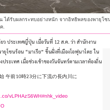
่น ได้รับผลกระทบอย่างหนัก จากอิทธิพลของพายุโซน
ค.
ประเทศญี่ปุ่น เมื่อวันที่ 12 ส.ค. ว่า สำนักงาน
 พายุโซนร้อน “มาเรีย” ขึ้นฝั่งที่เมืองโอฟุนาโตะ ใน
ประเทศ เมื่อช่วงเช้าของวันจันทร์ตามเวลาท้องถิ่น
始 午前10時23分に下流の長内川に
//t.co/vLPHAzS6WH
#nhk_video
FO