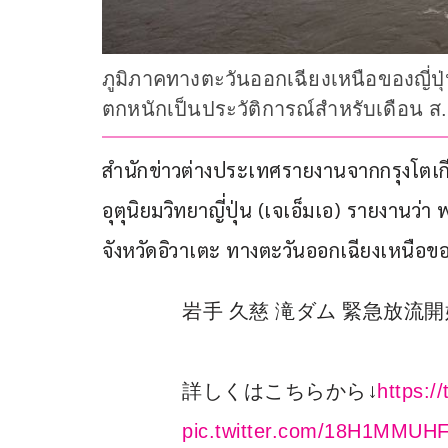
ภูมิภาคทางตะวันออกเฉียงเหนือของญี่ปุ
ตกหนักเป็นประวัติการณ์สำหรับเดือน ส.
สำนักข่าวต่างประเทศรายงานจากกรุงโตเกียว 
อุตุนิยมวิทยาญี่ปุ่น (เจเอ็มเอ) รายงานว่า
จังหวัดอิวาเตะ ทางตะวันออกเฉียงเหนือของ
岩手 久慈 滝ダム 緊急放流開
詳しくはこちらから↓
https:
pic.twitter.com/18H1MMUH